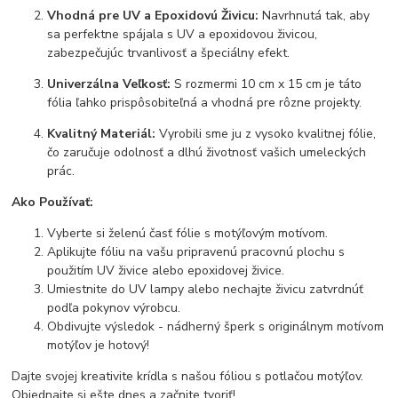
Vhodná pre UV a Epoxidovú Živicu:
Navrhnutá tak, aby
sa perfektne spájala s UV a epoxidovou živicou,
zabezpečujúc trvanlivosť a špeciálny efekt.
Univerzálna Veľkosť:
S rozmermi 10 cm x 15 cm je táto
fólia ľahko prispôsobiteľná a vhodná pre rôzne projekty.
Kvalitný Materiál:
Vyrobili sme ju z vysoko kvalitnej fólie,
čo zaručuje odolnosť a dlhú životnosť vašich umeleckých
prác.
Ako Používať:
Vyberte si želenú časť fólie s motýľovým motívom.
Aplikujte fóliu na vašu pripravenú pracovnú plochu s
použitím UV živice alebo epoxidovej živice.
Umiestnite do UV lampy alebo nechajte živicu zatvrdnúť
podľa pokynov výrobcu.
Obdivujte výsledok - nádherný šperk s originálnym motívom
motýľov je hotový!
Dajte svojej kreativite krídla s našou fóliou s potlačou motýľov.
Objednajte si ešte dnes a začnite tvoriť!