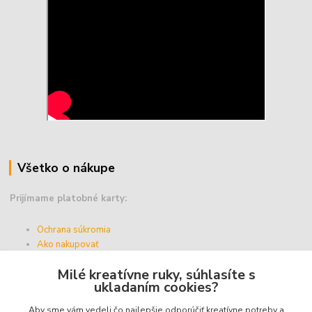
Všetko o nákupe
Prijímame platobné karty:
Ochrana súkromia
Ako nakupovať
Vernostný program
Milé kreatívne ruky, súhlasíte s
Doprava a platba
ukladaním cookies?
Obchodné podmienky
Aby sme vám vedeli čo najlepšie odporúčiť kreatívne potreby a