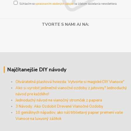
Súhlasím so
spracovaním osobných údajov
za účelom zasielania newslettera.
TVORTE S NAMI AJ NA:
Najčítanejšie DIY návody
Otvárateľná plastová hviezda: Vytvorte si magické DIY Vianoce"
Ako si vyrobiť jedinečné vianočné ozdoby z jutoviny? Jednoduchý
návod pre každého!
Jednoduchý návod na vianočný stromček z papiera
3 Návody: Ako Ozdobiť Drevené Vianočné Ozdoby
10 geniálnych nápadov, ako náš trblietavý papier premení vaše
Vianoce na luxusný zážitok