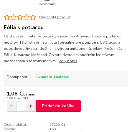
Ohodnotiť produkt
Fólia s potlačou
Oživte vaše umelecké projekty s našou exkluzívnou fóliou s potlačou
motýľov! Táto fólia je navrhnutá špeciálne pre použitie s UV živicou a
epoxidovou živicou, ideálnu na výrobu unikátnych šperkov. Prečo naša
Fólia: Kreatívne Možnosti: Otvorte dvere nekonečným kreatívnym
možnostiam s rôznymi motívm...
celý popis
Dostupnosť
Skladom 3 balenie
1,08 €
/
balenie
0,88 €
bez DPH
Pridať do košíka
Číslo produktu:
47200-01
Balenie:
1 ks