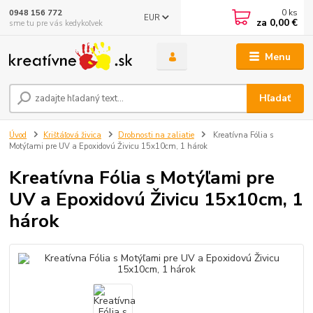
0
ks
0948 156 772
EUR
za
0,00 €
sme tu pre vás kedykoľvek
Menu
Hľadať
Úvod
Krištáľová živica
Drobnosti na zaliatie
Kreatívna Fólia s
Motýľami pre UV a Epoxidovú Živicu 15x10cm, 1 hárok
Kreatívna Fólia s Motýľami pre
UV a Epoxidovú Živicu 15x10cm, 1
hárok