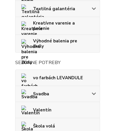
Textilná galantéria
Kreatívne varenie a
pečenie
Výhodné balenia pre
školy
SEZÓNNE POTREBY
vo farbách LEVANDULE
Svadba
Valentín
Škola volá