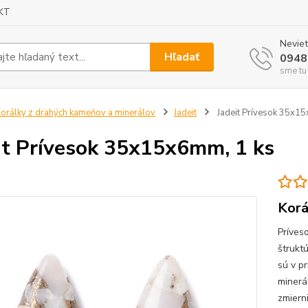
KT
Neviet
Hľadať
0948
sme tu
orálky z drahých kameňov a minerálov
Jadeit
Jadeit Prívesok 35x15
it Prívesok 35x15x6mm, 1 ks
Korá
Príves
štrukt
sú v p
minerá
zmierni