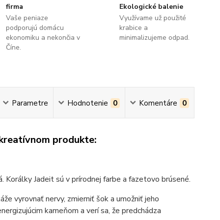
firma
Ekologické balenie
Vaše peniaze
Využívame už použité
podporujú domácu
krabice a
ekonomiku a nekončia v
minimalizujeme odpad.
Číne.
Parametre
Hodnotenie
0
Komentáre
0
 kreatívnom produkte:
. Korálky Jadeit sú v prírodnej farbe a fazetovo brúsené.
káže vyrovnať nervy, zmierniť šok a umožniť jeho
ž energizujúcim kameňom a verí sa, že predchádza