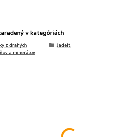
zaradený v kategóriách
ky z drahých
Jadeit
ňov a minerálov