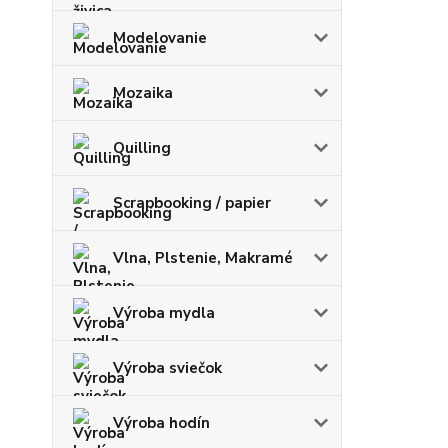
Modelovanie
Mozaika
Quilling
Scrapbooking / papier
Vlna, Plstenie, Makramé
Výroba mydla
Výroba sviečok
Výroba hodín