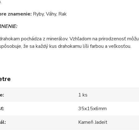
.
pre znamenie:
Ryby, Váhy, Rak
NENIE:
 drahokam pochádza z minerálov. Vzhľadom na prirodzenosť môžu
spôsobuje, že sa každý kus drahokamu líši farbou a veľkosťou.
etre
ie
1 ks
sť
35x15x6mm
ál
Kameň Jadeit