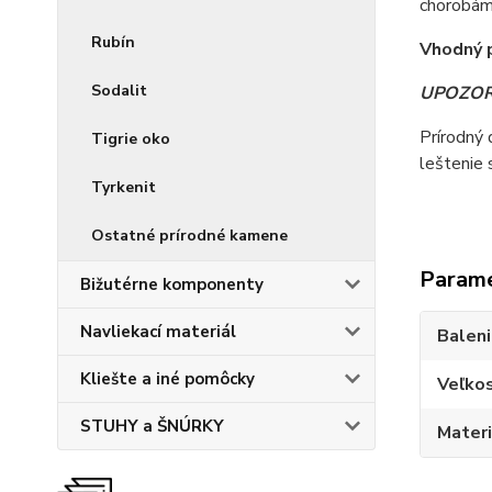
chorobám
Rubín
Vhodný 
Sodalit
UPOZOR
Prírodný
Tigrie oko
leštenie 
Tyrkenit
Ostatné prírodné kamene
Param
Bižutérne komponenty
Navliekací materiál
Balen
Kliešte a iné pomôcky
Veľko
STUHY a ŠNÚRKY
Materi