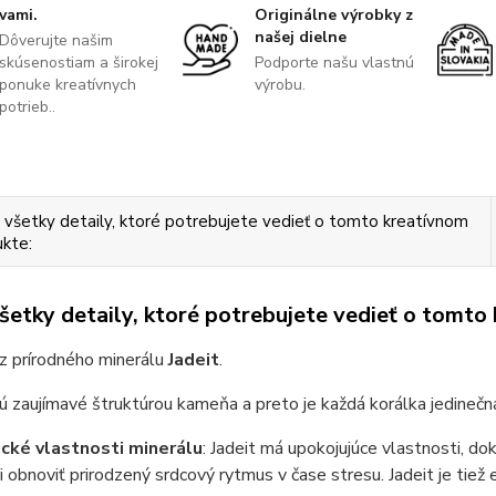
vami.
Originálne výrobky z
našej dielne
Dôverujte našim
skúsenostiam a širokej
Podporte našu vlastnú
ponuke kreatívnych
výrobu.
potrieb..
 všetky detaily, ktoré potrebujete vedieť o tomto kreatívnom
kte:
všetky detaily, ktoré potrebujete vedieť o tomto
z prírodného minerálu
Jadeit
.
ú zaujímavé štruktúrou kameňa a preto je každá korálka jedinečná
cké vlastnosti minerálu
: Jadeit má upokojujúce vlastnosti, do
i obnoviť prirodzený srdcový rytmus v čase stresu. Jadeit je tie