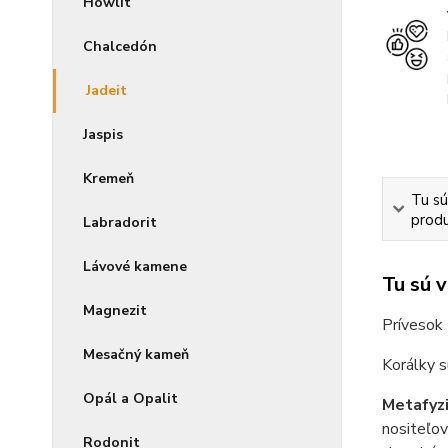
Howlit
Chalcedón
Jadeit
Jaspis
Kremeň
Tu sú
produ
Labradorit
Lávové kamene
Tu sú 
Magnezit
Prívesok 
Mesačný kameň
Korálky s
Opál a Opalit
Metafyzi
nositeľov
Rodonit