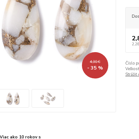
Dos
2,
2,28
4,30 €
Číslo p
- 35 %
Veľkosť
Strážiť
Viac ako 10 rokov s