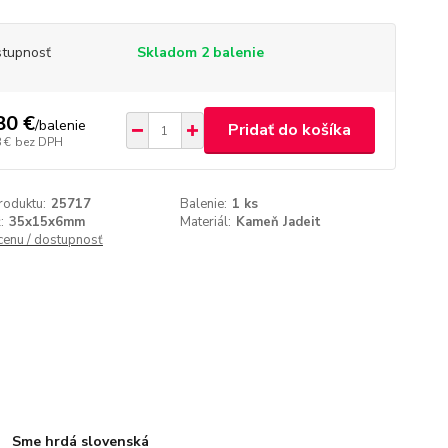
tupnosť
Skladom 2 balenie
80 €
/
balenie
Pridať do košíka
 €
bez DPH
roduktu:
25717
Balenie:
1 ks
:
35x15x6mm
Materiál:
Kameň Jadeit
 cenu / dostupnosť
Sme hrdá slovenská