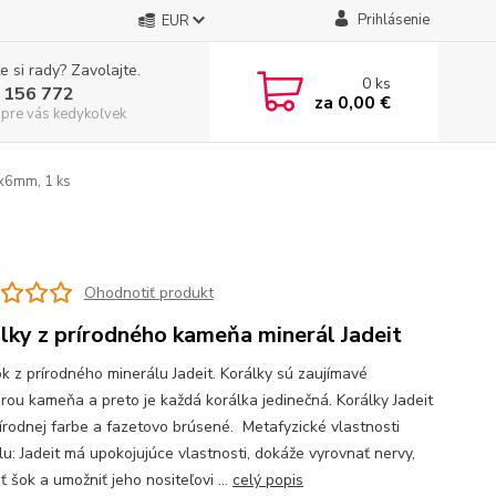
Prihlásenie
EUR
e si rady? Zavolajte.
0
ks
 156 772
za
0,00 €
 pre vás kedykoľvek
x6mm, 1 ks
Ohodnotiť produkt
lky z prírodného kameňa minerál Jadeit
ok z prírodného minerálu Jadeit. Korálky sú zaujímavé
úrou kameňa a preto je každá korálka jedinečná. Korálky Jadeit
rírodnej farbe a fazetovo brúsené. Metafyzické vlastnosti
lu: Jadeit má upokojujúce vlastnosti, dokáže vyrovnať nervy,
ť šok a umožniť jeho nositeľovi ...
celý popis