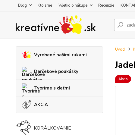
Blog
Kto sme
Všetko o nákupe
Recenzie
KONTA
Úvod
K
Vyrobené našimi rukami
Jade
Darčekové poukážky
Akcia
Tvoríme s deťmi
AKCIA
KORÁLKOVANIE