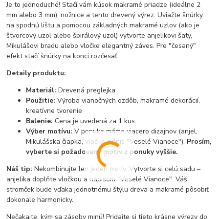
Je to jednoduché! Stačí vám kúsok makramé priadze (ideálne 2
mm alebo 3 mm), nožnice a tento drevený výrez. Uviažte šnúrky
na spodnú lištu a pomocou základných makramé uzlov (ako je
štvorcový uzol alebo špirálový uzol) vytvorte anjelikovi šaty,
Mikulášovi bradu alebo vločke elegantný záves. Pre "česaný"
efekt stačí šnúrky na konci rozčesať.
Detaily produktu:
Materiál:
Drevená preglejka
Použitie:
Výroba vianočných ozdôb, makramé dekorácií,
kreatívne tvorenie
Balenie:
Cena je uvedená za 1 kus.
Výber motívu:
V ponuke máme viacero dizajnov (anjel,
Mikulášska čiapka, vločka, nápis "Veselé Vianoce").
Prosím,
vyberte si požadovaný motív z ponuky vyššie.
Náš tip:
Nekombinujte len jeden motív. Vytvorte si celú sadu –
anjelika doplňte vločkou a nápisom "Veselé Vianoce". Váš
stromček bude vďaka jednotnému štýlu dreva a makramé pôsobiť
dokonale harmonicky.
Nečakajte, kým sa zásoby minú! Pridajte si tieto krásne výrezy do