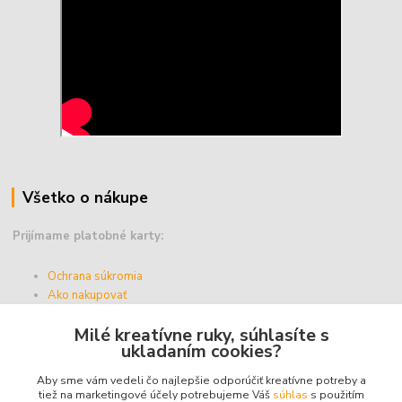
Všetko o nákupe
Prijímame platobné karty:
Ochrana súkromia
Ako nakupovať
Vernostný program
Milé kreatívne ruky, súhlasíte s
Doprava a platba
ukladaním cookies?
Obchodné podmienky
Aby sme vám vedeli čo najlepšie odporúčiť kreatívne potreby a
tiež na marketingové účely potrebujeme Váš
súhlas
s použitím