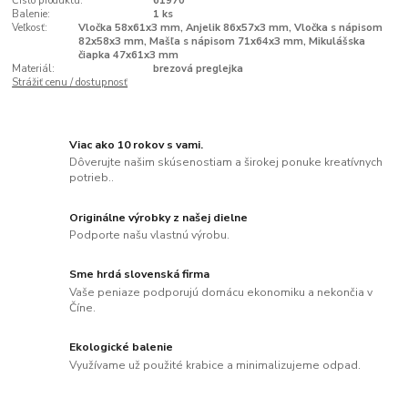
Číslo produktu:
61970
Balenie:
1 ks
Veľkosť:
Vločka 58x61x3 mm, Anjelik 86x57x3 mm, Vločka s nápisom
82x58x3 mm, Mašľa s nápisom 71x64x3 mm, Mikulášska
čiapka 47x61x3 mm
Materiál:
brezová preglejka
Strážiť cenu / dostupnosť
Viac ako 10 rokov s vami.
Dôverujte našim skúsenostiam a širokej ponuke kreatívnych
potrieb..
Originálne výrobky z našej dielne
Podporte našu vlastnú výrobu.
Sme hrdá slovenská firma
Vaše peniaze podporujú domácu ekonomiku a nekončia v
Číne.
Ekologické balenie
Využívame už použité krabice a minimalizujeme odpad.