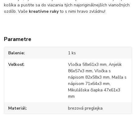
košíka a pustite sa do viazania tých najoriginálnejších vianočných
ozdôb. Vaše
kreatívne ruky
to s nimi hravo zvládnu!
Parametre
Balenie
1 ks
Veľkosť
Vločka 58x61x3 mm, Anjelik
86x57x3 mm, Vločka s
nápisom 82x58x3 mm, Mašľa s
nápisom 71x64x3 mm,
Mikulášska čiapka 47x61x3
mm
Materiál
brezová preglejka