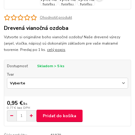
Ohodnotiť produkt
Drevená vianočná ozdoba
Vytvorte si originálne boho vianočné ozdoby! Naše drevené výrezy
(anjel, vločka, nápisy) sú dokonalým základom pre vaše makramé
tvorenie. Predaj po 1 ks.
celý popis
Dostupnosť
Skladom > 5 ks
Tvar
0,95 €
/
ks
0,77 €
bez DPH
Pridať do košíka