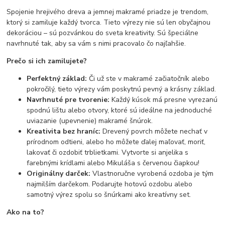
Spojenie hrejivého dreva a jemnej makramé priadze je trendom,
ktorý si zamiluje každý tvorca. Tieto výrezy nie sú len obyčajnou
dekoráciou – sú pozvánkou do sveta kreativity. Sú špeciálne
navrhnuté tak, aby sa vám s nimi pracovalo čo najľahšie.
Prečo si ich zamilujete?
Perfektný základ:
Či už ste v makramé začiatočník alebo
pokročilý, tieto výrezy vám poskytnú pevný a krásny základ.
Navrhnuté pre tvorenie:
Každý kúsok má presne vyrezanú
spodnú lištu alebo otvory, ktoré sú ideálne na jednoduché
uviazanie (upevnenie) makramé šnúrok.
Kreativita bez hraníc:
Drevený povrch môžete nechať v
prírodnom odtieni, alebo ho môžete ďalej maľovať, moriť,
lakovať či ozdobiť trblietkami. Vytvorte si anjelika s
farebnými krídlami alebo Mikuláša s červenou čiapkou!
Originálny darček:
Vlastnoručne vyrobená ozdoba je tým
najmilším darčekom. Podarujte hotovú ozdobu alebo
samotný výrez spolu so šnúrkami ako kreatívny set.
Ako na to?