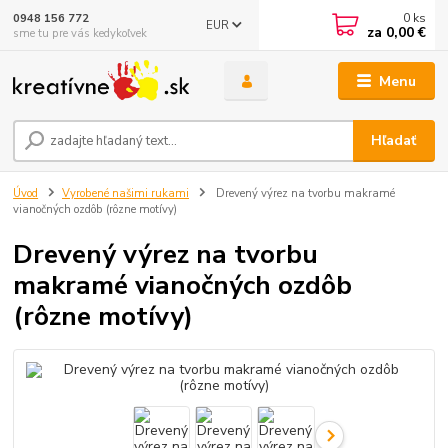
0
ks
0948 156 772
EUR
za
0,00 €
sme tu pre vás kedykoľvek
Menu
Hľadať
Úvod
Vyrobené našimi rukami
Drevený výrez na tvorbu makramé
vianočných ozdôb (rôzne motívy)
Drevený výrez na tvorbu
makramé vianočných ozdôb
(rôzne motívy)