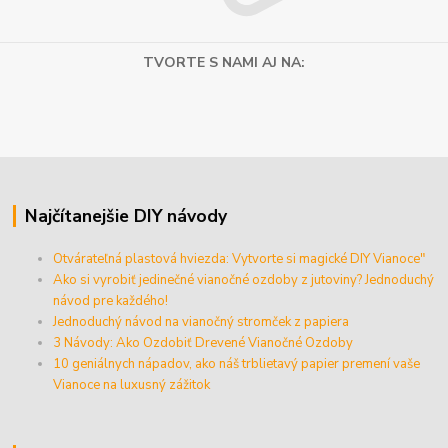
TVORTE S NAMI AJ NA:
Najčítanejšie DIY návody
Otvárateľná plastová hviezda: Vytvorte si magické DIY Vianoce"
Ako si vyrobiť jedinečné vianočné ozdoby z jutoviny? Jednoduchý
návod pre každého!
Jednoduchý návod na vianočný stromček z papiera
3 Návody: Ako Ozdobiť Drevené Vianočné Ozdoby
10 geniálnych nápadov, ako náš trblietavý papier premení vaše
Vianoce na luxusný zážitok