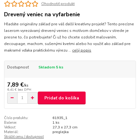
Ohodnotiť produkt
Drevený veniec na vyfarbenie
Hľadáte originálny základ pre váš ďalší kreatívny projekt? Tento precízne
laserom vyrezávaný drevený veniec s motívom domčekov v strede je
presne to, čo potrebujete! Či už ho chcete ozdobiť maľovaním,
decoupage, machom, sušenými kvetmi alebo ho využiť ako základ pre
makramé vďaka praktickému výrezu ...
celý popis
Dostupnosť
Skladom 5 ks
7,89 €
/
ks
6,41 €
bez DPH
Pridať do košíka
Číslo produktu:
61935_1
Balenie:
1 ks
Veľkosť:
27,3 x 27,3 cm
Materiál:
preglejka
Strážiť cenu / dostupnosť