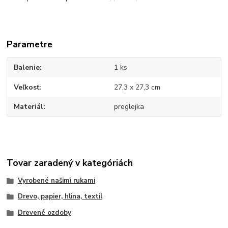
Parametre
Balenie
1 ks
Veľkosť
27,3 x 27,3 cm
Materiál
preglejka
Tovar zaradený v kategóriách
Vyrobené našimi rukami
Drevo, papier, hlina, textil
Drevené ozdoby