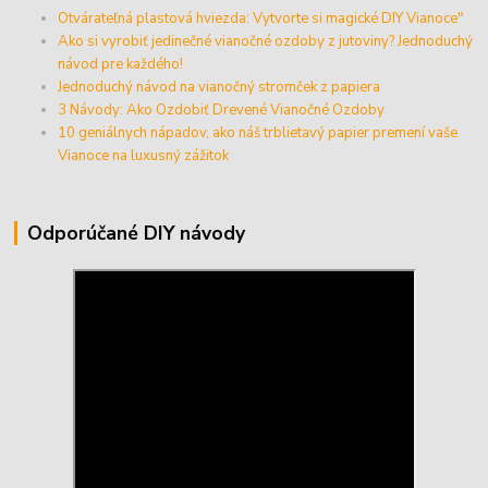
Otvárateľná plastová hviezda: Vytvorte si magické DIY Vianoce"
Ako si vyrobiť jedinečné vianočné ozdoby z jutoviny? Jednoduchý
návod pre každého!
Jednoduchý návod na vianočný stromček z papiera
3 Návody: Ako Ozdobiť Drevené Vianočné Ozdoby
10 geniálnych nápadov, ako náš trblietavý papier premení vaše
Vianoce na luxusný zážitok
Odporúčané DIY návody