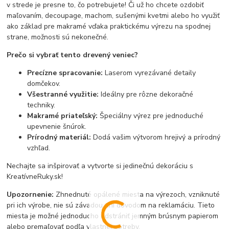
v strede je presne to, čo potrebujete! Či už ho chcete ozdobiť
maľovaním, decoupage, machom, sušenými kvetmi alebo ho využiť
ako základ pre makramé vďaka praktickému výrezu na spodnej
strane, možnosti sú nekonečné.
Prečo si vybrať tento drevený veniec?
Precízne spracovanie:
Laserom vyrezávané detaily
domčekov.
Všestranné využitie:
Ideálny pre rôzne dekoračné
techniky.
Makramé priateľský:
Špeciálny výrez pre jednoduché
upevnenie šnúrok.
Prírodný materiál:
Dodá vašim výtvorom hrejivý a prírodný
vzhľad.
Nechajte sa inšpirovať a vytvorte si jedinečnú dekoráciu s
KreatívneRuky.sk!
Upozornenie:
Zhnednuté opálené miesta na výrezoch, vzniknuté
pri ich výrobe, nie sú závadou ani dôvodom na reklamáciu. Tieto
miesta je možné jednoducho odstrániť jemným brúsnym papierom
alebo premaľovať podľa vlastnej potreby.