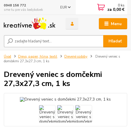
0
ks
0948 156 772
EUR
za
0,00 €
sme tu pre vás kedykoľvek
Menu
Hľadať
Úvod
Drevo, papier, hlina, textil
Drevené ozdoby
Drevený veniec s
domčekmi 27,3x27,3 cm, 1 ks
Drevený veniec s domčekmi
27,3x27,3 cm, 1 ks