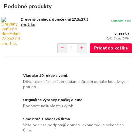
Podobné produkty
Drevený veniec s domčekmi 27,3x27,3
Skladom 5 ks
cm, 1 ks
7,89 €
/
ks
6,41 €
bez DPH
Pridať do košíka
Viac ako 10 rokov s vami.
Dôverujte našim skúsenostiam a širokej ponuke kreatívnych
potrieb..
Originálne výrobky z našej dielne
Podporte našu vlastnú výrobu.
Sme hrdá slovenská firma
Vaše peniaze podporujú domácu ekonomiku a nekončia v
Číne.