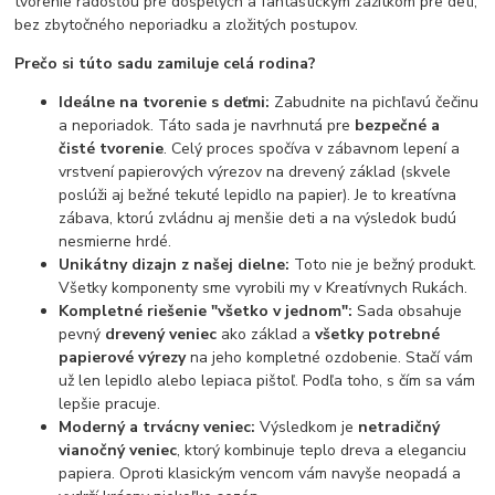
tvorenie radosťou pre dospelých a fantastickým zážitkom pre deti,
bez zbytočného neporiadku a zložitých postupov.
Prečo si túto sadu zamiluje celá rodina?
Ideálne na tvorenie s deťmi:
Zabudnite na pichľavú čečinu
a neporiadok. Táto sada je navrhnutá pre
bezpečné a
čisté tvorenie
. Celý proces spočíva v zábavnom lepení a
vrstvení papierových výrezov na drevený základ (skvele
poslúži aj bežné tekuté lepidlo na papier). Je to kreatívna
zábava, ktorú zvládnu aj menšie deti a na výsledok budú
nesmierne hrdé.
Unikátny dizajn z našej dielne:
Toto nie je bežný produkt.
Všetky komponenty sme vyrobili my v Kreatívnych Rukách.
Kompletné riešenie "všetko v jednom":
Sada obsahuje
pevný
drevený veniec
ako základ a
všetky potrebné
papierové výrezy
na jeho kompletné ozdobenie. Stačí vám
už len lepidlo alebo lepiaca pištoľ. Podľa toho, s čím sa vám
lepšie pracuje.
Moderný a trvácny veniec:
Výsledkom je
netradičný
vianočný veniec
, ktorý kombinuje teplo dreva a eleganciu
papiera. Oproti klasickým vencom vám navyše neopadá a