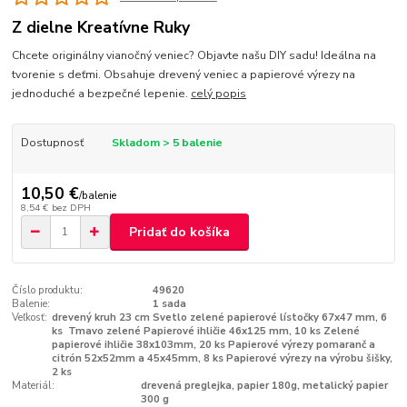
Z dielne Kreatívne Ruky
Chcete originálny vianočný veniec? Objavte našu DIY sadu! Ideálna na
tvorenie s deťmi. Obsahuje drevený veniec a papierové výrezy na
jednoduché a bezpečné lepenie.
celý popis
Dostupnosť
Skladom > 5 balenie
10,50 €
/
balenie
8,54 €
bez DPH
Pridať do košíka
Číslo produktu:
49620
Balenie:
1 sada
Veľkosť:
drevený kruh 23 cm Svetlo zelené papierové lístočky 67x47 mm, 6
ks Tmavo zelené Papierové ihličie 46x125 mm, 10 ks Zelené
papierové ihličie 38x103mm, 20 ks Papierové výrezy pomaranč a
citrón 52x52mm a 45x45mm, 8 ks Papierové výrezy na výrobu šišky,
2 ks
Materiál:
drevená preglejka, papier 180g, metalický papier
300 g