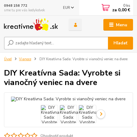
0
ks
0948 156 772
EUR
za
0,00 €
sme tu pre vás kedykoľvek
Menu
Hľadať
Úvod
Vianoce
DIY Kreatívna Sada: Vyrobte si vianočný veniec na dvere
DIY Kreatívna Sada: Vyrobte si
vianočný veniec na dvere
Ohodnotiť produkt