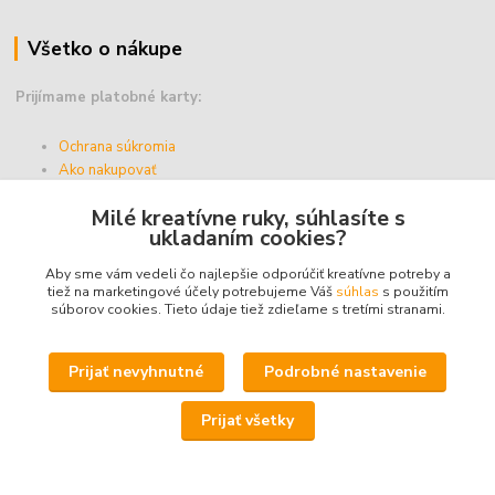
Všetko o nákupe
Prijímame platobné karty:
Ochrana súkromia
Ako nakupovať
Vernostný program
Milé kreatívne ruky, súhlasíte s
Doprava a platba
ukladaním cookies?
Obchodné podmienky
Aby sme vám vedeli čo najlepšie odporúčiť kreatívne potreby a
tiež na marketingové účely potrebujeme Váš
súhlas
s použitím
súborov cookies. Tieto údaje tiež zdieľame s tretími stranami.
Upravit sběr cookies.
Prijať nevyhnutné
Podrobné nastavenie
© 2025 - ABZ Trio, s.r.o. - kreativneruky.sk, All Rights Reserved.
Prijať všetky
Icons made by
Freepik
from
www.flaticon.com