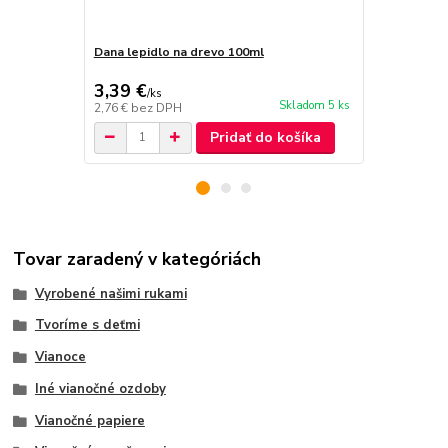
Dana lepidlo na drevo 100ml
Gélové lepi
3,23 €
3,39 €
2,10 €
/
ks
/
ks
Skladom 5 ks
2,76 €
bez DPH
1,71 €
bez D
Pridať do košíka
Tovar zaradený v kategóriách
Vyrobené našimi rukami
Tvoríme s deťmi
Vianoce
Iné vianočné ozdoby
Vianočné papiere