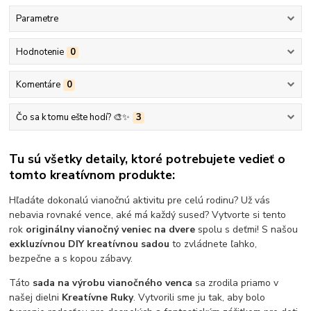
Parametre
Hodnotenie
0
Komentáre
0
Čo sa k tomu ešte hodí? 🎨✨
3
Tu sú všetky detaily, ktoré potrebujete vedieť o
tomto kreatívnom produkte:
Hľadáte dokonalú vianočnú aktivitu pre celú rodinu? Už vás
nebavia rovnaké vence, aké má každý sused? Vytvorte si tento
rok
originálny vianočný veniec na dvere
spolu s deťmi! S našou
exkluzívnou DIY kreatívnou sadou
to zvládnete ľahko,
bezpečne a s kopou zábavy.
Táto
sada na výrobu vianočného venca
sa zrodila priamo v
našej dielni
Kreatívne Ruky
. Vytvorili sme ju tak, aby bolo