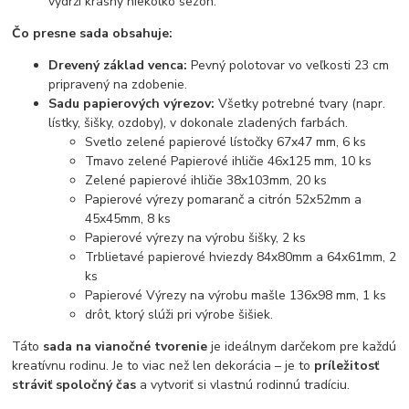
vydrží krásny niekoľko sezón.
Čo presne sada obsahuje:
Drevený základ venca:
Pevný polotovar vo veľkosti 23 cm
pripravený na zdobenie.
Sadu papierových výrezov:
Všetky potrebné tvary (napr.
lístky, šišky, ozdoby), v dokonale zladených farbách.
Svetlo zelené papierové lístočky 67x47 mm, 6 ks
Tmavo zelené Papierové ihličie 46x125 mm, 10 ks
Zelené papierové ihličie 38x103mm, 20 ks
Papierové výrezy pomaranč a citrón 52x52mm a
45x45mm, 8 ks
Papierové výrezy na výrobu šišky, 2 ks
Trblietavé papierové hviezdy 84x80mm a 64x61mm, 2
ks
Papierové Výrezy na výrobu mašle 136x98 mm, 1 ks
drôt, ktorý slúži pri výrobe šišiek.
Táto
sada na vianočné tvorenie
je ideálnym darčekom pre každú
kreatívnu rodinu. Je to viac než len dekorácia – je to
príležitosť
stráviť spoločný čas
a vytvoriť si vlastnú rodinnú tradíciu.