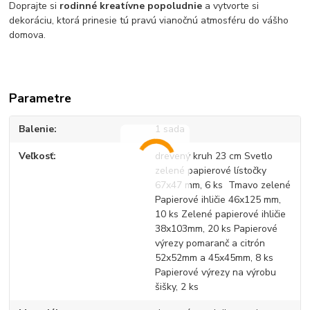
Doprajte si
rodinné kreatívne popoludnie
a vytvorte si
dekoráciu, ktorá prinesie tú pravú vianočnú atmosféru do vášho
domova.
Parametre
Balenie
1 sada
Veľkosť
drevený kruh 23 cm Svetlo
zelené papierové lístočky
67x47 mm, 6 ks Tmavo zelené
Papierové ihličie 46x125 mm,
10 ks Zelené papierové ihličie
38x103mm, 20 ks Papierové
výrezy pomaranč a citrón
52x52mm a 45x45mm, 8 ks
Papierové výrezy na výrobu
šišky, 2 ks