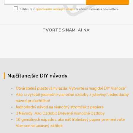
Súhlasím so
spracovaním osobných údajov
za účelom zasielania newslettera.
TVORTE S NAMI AJ NA:
Najčítanejšie DIY návody
Otvárateľná plastová hviezda: Vytvorte si magické DIY Vianoce"
Ako si vyrobiť jedinečné vianočné ozdoby z jutoviny? Jednoduchý
návod pre každého!
Jednoduchý návod na vianočný stromček z papiera
3 Návody: Ako Ozdobiť Drevené Vianočné Ozdoby
10 geniálnych nápadov, ako náš trblietavý papier premení vaše
Vianoce na luxusný zážitok