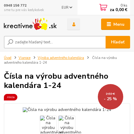
0
ks
0948 156 772
EUR
za
0,00 €
sme tu pre vás kedykoľvek
Menu
Hľadať
Úvod
Vianoce
Výroba adventného kalendára
Čísla na výrobu
adventného kalendára 1-24
Čísla na výrobu adventného
kalendára 1-24
2,82 €
Akcia
- 25 %