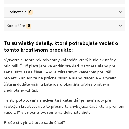
Hodnotenie
0
Komentáre
0
Tu sú všetky detaily, ktoré potrebujete vedieť o
tomto kreatívnom produkte:
Vytvorte si tento rok adventný kalendár, ktorý bude skutočný
originál! Či už plánujete kalendár pre deti, partnera alebo pre
seba, táto
sada čísel 1-24
je základným kameňom pre váš
projekt. Zabudnite na prácne písanie alebo tlačenie – s týmito
číslami dodáte vášmu kalendáru okamžite profesionálny a
zjednotený vzhľad.
Tento
polotovar na adventný kalendár
je navrhnutý pre
všetkých kreatívcov. Je to presne tá chýbajúca časť, ktorá premení
vaše
DIY vianočné tvorenie
na dokonalé dielo.
Prečo si vybrať túto sadu čísel?