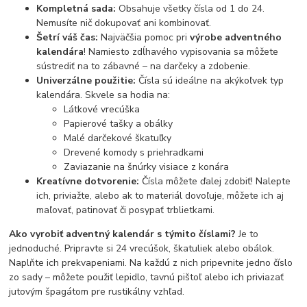
Kompletná sada:
Obsahuje všetky čísla od 1 do 24.
Nemusíte nič dokupovať ani kombinovať.
Šetrí váš čas:
Najväčšia pomoc pri
výrobe adventného
kalendára
! Namiesto zdĺhavého vypisovania sa môžete
sústrediť na to zábavné – na darčeky a zdobenie.
Univerzálne použitie:
Čísla sú ideálne na akýkoľvek typ
kalendára. Skvele sa hodia na:
Látkové vrecúška
Papierové tašky a obálky
Malé darčekové škatuľky
Drevené komody s priehradkami
Zaviazanie na šnúrky visiace z konára
Kreatívne dotvorenie:
Čísla môžete ďalej zdobiť! Nalepte
ich, priviažte, alebo ak to materiál dovoľuje, môžete ich aj
maľovať, patinovať či posypať trblietkami.
Ako vyrobiť adventný kalendár s týmito číslami?
Je to
jednoduché. Pripravte si 24 vrecúšok, škatuliek alebo obálok.
Naplňte ich prekvapeniami. Na každú z nich pripevnite jedno číslo
zo sady – môžete použiť lepidlo, tavnú pištoľ alebo ich priviazať
jutovým špagátom pre rustikálny vzhľad.