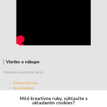
Všetko o nákupe
Prijímame platobné karty:
Ochrana súkromia
Ako nakupovať
Vernostný program
Milé kreatívne ruky, súhlasíte s
Doprava a platba
ukladaním cookies?
Obchodné podmienky