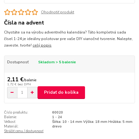
Ohodnotiť produkt
Čísla na advent
Chystáte sa na výrobu adventného kalendára? Táto kompletná sada
čísel 1-24 je ideálny polotovar pre vaše DIY vianočné tvorenie. Nalepte,
zaveste, tvorte!
celý popis
Dostupnosť
Skladom > 5 balenie
2,11 €
/
balenie
1,72 €
bez DPH
Pridať do košíka
Číslo produktu:
60020
Balenie:
1 - 24
Veľkosť:
Šírka: 10 - 14 mm Výška: 18 mm Hrúbka: 5 mm
Materiál:
drevo
Strážiť cenu / dostupnosť