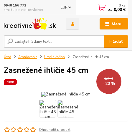
0
ks
0948 156 772
EUR
za
0,00 €
sme tu pre vás kedykoľvek
Menu
Hľadať
Úvod
Aranžovanie
Umelá čečina
Zasnežené ihličie 45 cm
Zasnežené ihličie 45 cm
1,64 €
Akcia
- 20 %
Ohodnotiť produkt