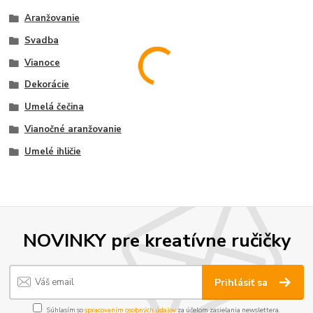
Aranžovanie
Svadba
Vianoce
Dekorácie
Umelá čečina
Vianočné aranžovanie
Umelé ihličie
NOVINKY pre kreatívne ručičky
Prihlásiť sa
Súhlasím so
spracovaním osobných údajov
za účelom zasielania newslettera.