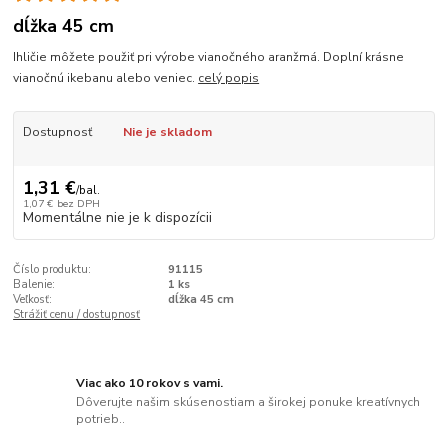
dĺžka 45 cm
Ihličie môžete použiť pri výrobe vianočného aranžmá. Doplní krásne
vianočnú ikebanu alebo veniec.
celý popis
Dostupnosť
Nie je skladom
1,31 €
/
bal.
1,07 €
bez DPH
Momentálne nie je k dispozícii
Číslo produktu:
91115
Balenie:
1 ks
Veľkosť:
dĺžka 45 cm
Strážiť cenu / dostupnosť
Viac ako 10 rokov s vami.
Dôverujte našim skúsenostiam a širokej ponuke kreatívnych
potrieb..