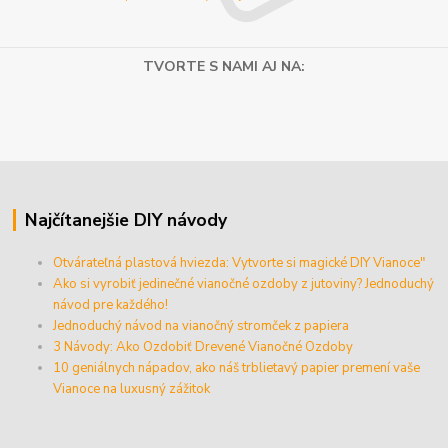
TVORTE S NAMI AJ NA:
Najčítanejšie DIY návody
Otvárateľná plastová hviezda: Vytvorte si magické DIY Vianoce"
Ako si vyrobiť jedinečné vianočné ozdoby z jutoviny? Jednoduchý
návod pre každého!
Jednoduchý návod na vianočný stromček z papiera
3 Návody: Ako Ozdobiť Drevené Vianočné Ozdoby
10 geniálnych nápadov, ako náš trblietavý papier premení vaše
Vianoce na luxusný zážitok