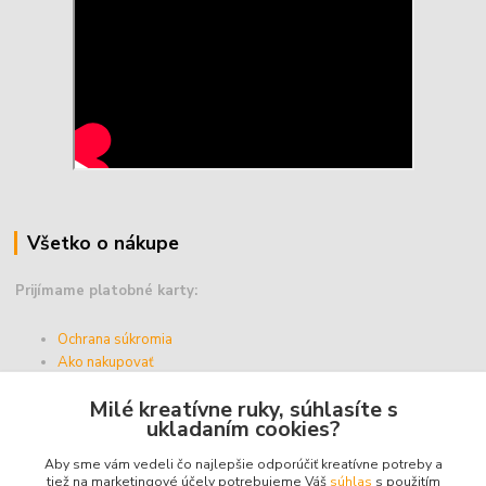
Všetko o nákupe
Prijímame platobné karty:
Ochrana súkromia
Ako nakupovať
Vernostný program
Milé kreatívne ruky, súhlasíte s
Doprava a platba
ukladaním cookies?
Obchodné podmienky
Aby sme vám vedeli čo najlepšie odporúčiť kreatívne potreby a
tiež na marketingové účely potrebujeme Váš
súhlas
s použitím