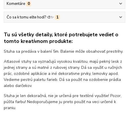
Komentáre
0
Čo sa k tomu ešte hodí? 🎨✨
1
Tu sú všetky detaily, ktoré potrebujete vedieť o
tomto kreatívnom produkte:
Stuha sa predáva v balení 5m. Balenie môže obsahovať prestrihy.
Atlasové stuhy sa vyznačujú vysokou kvalitou, majú pekný lesk z
jednej strany a sú matné z rubovej strany. Dá sa využiť u ručných
prác, ozdobné aplikácie a iné dekorativne prvky, lemovky apod.
Vedieme pestrú paletu farieb. Dá sa použiť na ozdobenie prádla
alebo darčekov.
Stuha je len dekoračná, nie je určená pre textilné využitie! Pozor,
púšťa farbu! Nedoporučujeme ju preto použiť na veci určené k
praniu.