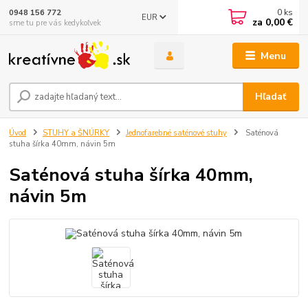
0
ks
0948 156 772
EUR
za
0,00 €
sme tu pre vás kedykoľvek
Menu
Hľadať
Úvod
STUHY a ŠNÚRKY
Jednofarebné saténové stuhy
Saténová
stuha šírka 40mm, návin 5m
Saténová stuha šírka 40mm,
návin 5m