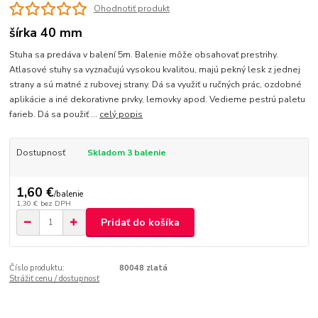
Ohodnotiť produkt
šírka 40 mm
Stuha sa predáva v balení 5m. Balenie môže obsahovať prestrihy.
Atlasové stuhy sa vyznačujú vysokou kvalitou, majú pekný lesk z jednej
strany a sú matné z rubovej strany. Dá sa využiť u ručných prác, ozdobné
aplikácie a iné dekorativne prvky, lemovky apod. Vedieme pestrú paletu
farieb. Dá sa použiť ...
celý popis
Dostupnosť
Skladom 3 balenie
1,60 €
/
balenie
1,30 €
bez DPH
Pridať do košíka
Číslo produktu:
80048 zlatá
Strážiť cenu / dostupnosť