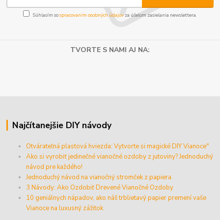
Súhlasím so
spracovaním osobných údajov
za účelom zasielania newslettera.
TVORTE S NAMI AJ NA:
Najčítanejšie DIY návody
Otvárateľná plastová hviezda: Vytvorte si magické DIY Vianoce"
Ako si vyrobiť jedinečné vianočné ozdoby z jutoviny? Jednoduchý
návod pre každého!
Jednoduchý návod na vianočný stromček z papiera
3 Návody: Ako Ozdobiť Drevené Vianočné Ozdoby
10 geniálnych nápadov, ako náš trblietavý papier premení vaše
Vianoce na luxusný zážitok