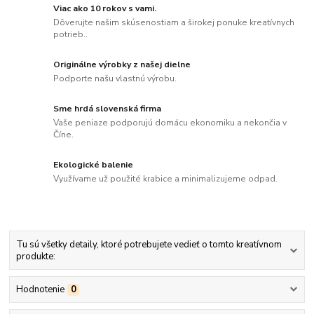
Viac ako 10 rokov s vami.
Dôverujte našim skúsenostiam a širokej ponuke kreatívnych
potrieb..
Originálne výrobky z našej dielne
Podporte našu vlastnú výrobu.
Sme hrdá slovenská firma
Vaše peniaze podporujú domácu ekonomiku a nekončia v
Číne.
Ekologické balenie
Využívame už použité krabice a minimalizujeme odpad.
Tu sú všetky detaily, ktoré potrebujete vedieť o tomto kreatívnom
produkte:
Hodnotenie
0