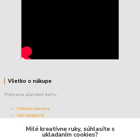
Všetko o nákupe
Prijímame platobné karty:
Ochrana súkromia
Ako nakupovať
Vernostný program
Milé kreatívne ruky, súhlasíte s
Doprava a platba
ukladaním cookies?
Obchodné podmienky