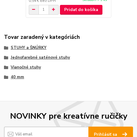
0,54 €
bez DPH
Pridať do košíka
Tovar zaradený v kategóriách
STUHY a ŠNÚRKY
Jednofarebné saténové stuhy
Vianočné stuhy
40 mm
NOVINKY pre kreatívne ručičky
Prihlásiť sa