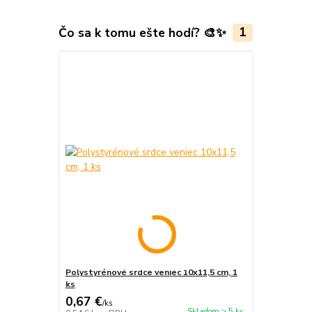
Čo sa k tomu ešte hodí? 🎨✨
1
Polystyrénové srdce veniec 10x11,5 cm, 1
ks
0,67 €
/
ks
Skladom > 5 ks