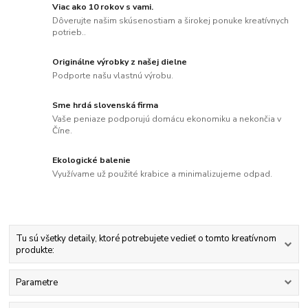
Viac ako 10 rokov s vami.
Dôverujte našim skúsenostiam a širokej ponuke kreatívnych
potrieb..
Originálne výrobky z našej dielne
Podporte našu vlastnú výrobu.
Sme hrdá slovenská firma
Vaše peniaze podporujú domácu ekonomiku a nekončia v
Číne.
Ekologické balenie
Využívame už použité krabice a minimalizujeme odpad.
Tu sú všetky detaily, ktoré potrebujete vedieť o tomto kreatívnom
produkte:
Parametre