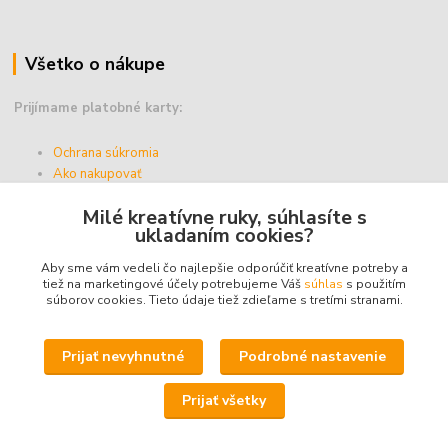
Všetko o nákupe
Prijímame platobné karty:
Ochrana súkromia
Ako nakupovať
Vernostný program
Milé kreatívne ruky, súhlasíte s
Doprava a platba
ukladaním cookies?
Obchodné podmienky
Aby sme vám vedeli čo najlepšie odporúčiť kreatívne potreby a
tiež na marketingové účely potrebujeme Váš
súhlas
s použitím
súborov cookies. Tieto údaje tiež zdieľame s tretími stranami.
Upravit sběr cookies.
Prijať nevyhnutné
Podrobné nastavenie
© 2025 - ABZ Trio, s.r.o. - kreativneruky.sk, All Rights Reserved.
Prijať všetky
Icons made by
Freepik
from
www.flaticon.com