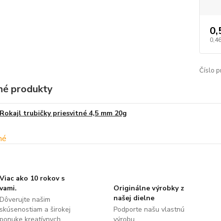
0,
0,46
Číslo p
é produkty
Rokajl trubičky priesvitné 4,5 mm 20g
Viac ako 10 rokov s
vami.
Originálne výrobky z
našej dielne
Dôverujte našim
skúsenostiam a širokej
Podporte našu vlastnú
ponuke kreatívnych
výrobu.