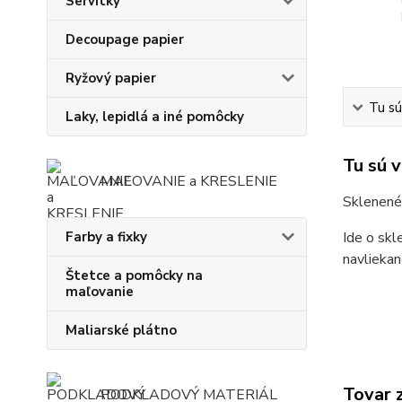
Servítky
Decoupage papier
Ryžový papier
Tu sú
Laky, lepidlá a iné pomôcky
Tu sú 
MAĽOVANIE a KRESLENIE
Sklenené 
Farby a fixky
Ide o skl
navliekan
Štetce a pomôcky na
maľovanie
Maliarské plátno
Tovar 
PODKLADOVÝ MATERIÁL