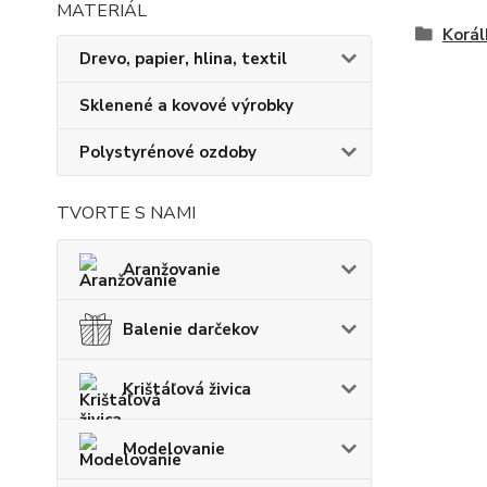
Korál
Drevo, papier, hlina, textil
Sklenené a kovové výrobky
Polystyrénové ozdoby
TVORTE S NAMI
Aranžovanie
Balenie darčekov
Krištáľová živica
Modelovanie