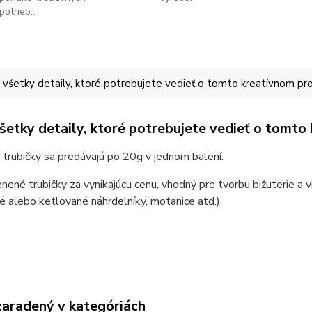
potrieb..
 všetky detaily, ktoré potrebujete vedieť o tomto kreatívnom pr
všetky detaily, ktoré potrebujete vedieť o tomto
trubičky sa predávajú po 20g v jednom balení.
enené trubičky za vynikajúcu cenu, vhodný pre tvorbu bižuterie a
é alebo ketlované náhrdelníky, motanice atd.).
zaradený v kategóriách