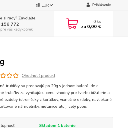
Prihlásenie
EUR
e si rady? Zavolajte.
0
ks
 156 772
za
0,00 €
 pre vás kedykoľvek
0g
Ohodnotiť produkt
né trubičky sa predávajú po 20g v jednom balení. Ide o
né trubičky za vynikajúcu cenu, vhodný pre tvorbu bižuterie a
né ozdoby (stromčeky z korálkov, vianočné ozdoby, navliekané
ketlované náhrdelníky, motanice atd.).
celý popis
tupnosť
Skladom 1 balenie