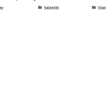
ky
Valentín
Vian