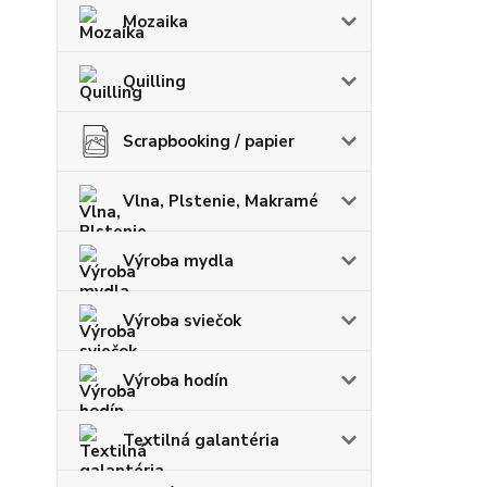
Mozaika
Quilling
Scrapbooking / papier
Vlna, Plstenie, Makramé
Výroba mydla
Výroba sviečok
Výroba hodín
Textilná galantéria