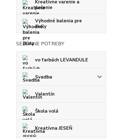
Kreatívne varenie a
pečenie
Výhodné balenia pre
školy
SEZÓNNE POTREBY
vo farbách LEVANDULE
Svadba
Valentín
Škola volá
Kreatívna JESEŇ