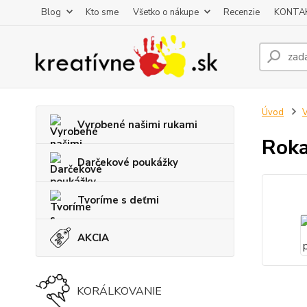
Blog
Kto sme
Všetko o nákupe
Recenzie
KONTA
Úvod
V
Vyrobené našimi rukami
Roka
Darčekové poukážky
Tvoríme s deťmi
AKCIA
KORÁLKOVANIE