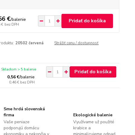
56 €
/
balenie
Pridať do košíka
 €
bez DPH
roduktu:
20502 červená
Strážiť cenu / dostupnosť
Skladom > 5 balenie
Pridať do košíka
0,56 €
/
balenie
0,46 €
bez DPH
Sme hrdá slovenská
firma
Ekologické balenie
Vaše peniaze
Využívame už použité
podporujú domácu
krabice a
ekonomiku a nekončia v
minimalizujeme odpad.