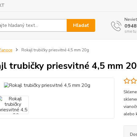
KT
Neviet
Hľadať
0948
sme tu
ianoce
Rokajl trubičky priesvitné 4,5 mm 20g
jl trubičky priesvitné 4,5 mm 2
Sklene
sklene
vianoč
alebo 
Dos