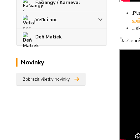
Fašiangy / Karneval
.
Pl
Veľká noc
vaj
...
Deň Matiek
Ďalšie
in
Novinky
Zobraziť všetky novinky