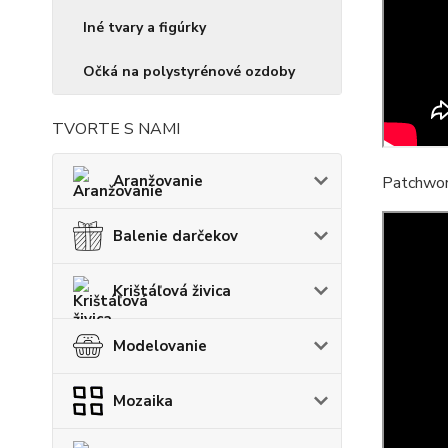
Iné tvary a figúrky
Očká na polystyrénové ozdoby
TVORTE S NAMI
Aranžovanie
Patchwork
Balenie darčekov
Krištáľová živica
Modelovanie
Mozaika