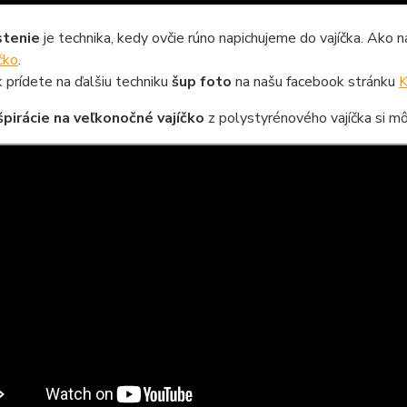
stenie
je technika, kedy ovčie rúno napichujeme do vajíčka. Ako 
íčko
.
 ak prídete na ďalšiu techniku
šup foto
na našu facebook stránku
K
špirácie na veľkonočné vajíčko
z polystyrénového vajíčka si mô