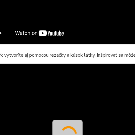
 vytvoríte aj pomocou rezačky a kúsok látky. Inšpirovať sa môže