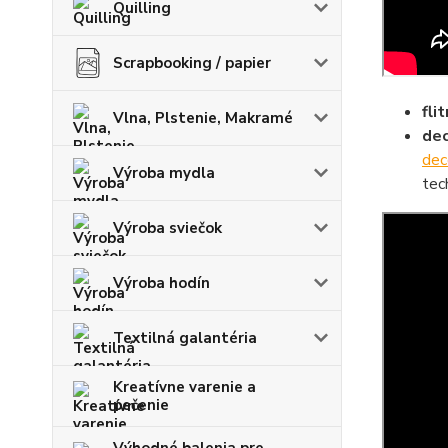
Quilling
Scrapbooking / papier
flit
Vlna, Plstenie, Makramé
dec
dec
Výroba mydla
tec
Výroba sviečok
Výroba hodín
Textilná galantéria
Kreatívne varenie a
pečenie