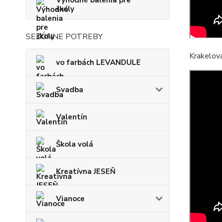
Výhodné balenia pre
školy
SEZÓNNE POTREBY
Krakelova
vo farbách LEVANDULE
Svadba
Valentín
Škola volá
Kreatívna JESEŇ
Vianoce