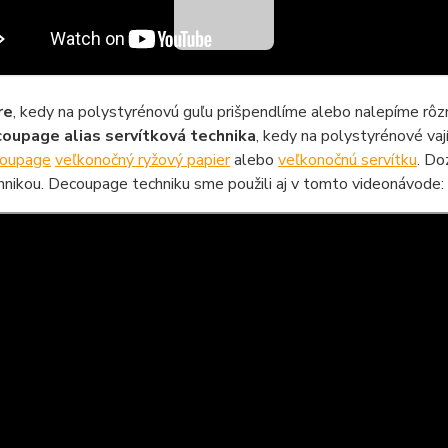
re
, kedy na polystyrénovú guľu prišpendlíme alebo nalepíme rô
oupage alias servítková technika
, kedy na polystyrénové va
oupage
veľkonočný ryžový papier
alebo
veľkonočnú servítku
. Do
hnikou. Decoupage techniku sme použili aj v tomto videonávode: