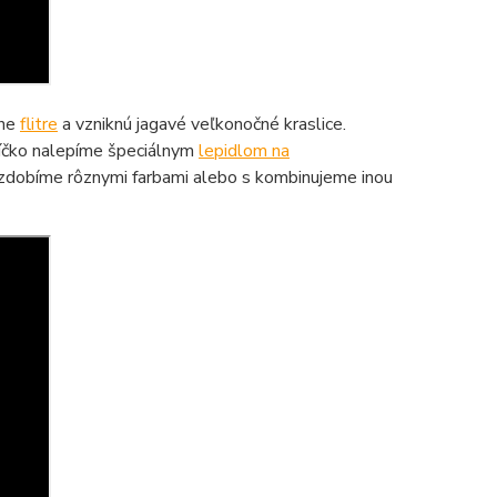
zne
flitre
a vzniknú jagavé veľkonočné kraslice.
jíčko nalepíme špeciálnym
lepidlom na
zdobíme rôznymi farbami alebo s kombinujeme inou