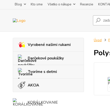
Blog
Kto sme
Všetko o nákupe
Recenzie
KONTA
Úvod
P
Vyrobené našimi rukami
Poly
Darčekové poukážky
Tvoríme s deťmi
AKCIA
KORÁLKOVANIE