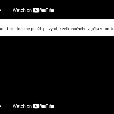
ciu techniku sme použili pri výrobe veľkonočného vajíčka v tomto