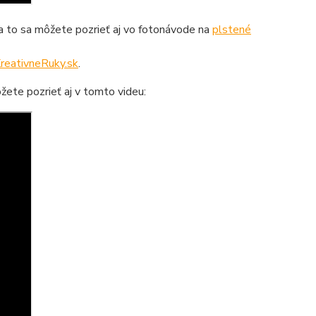
na to sa môžete pozrieť aj vo fotonávode na
plstené
reativneRuky.sk
.
žete pozrieť aj v tomto videu: