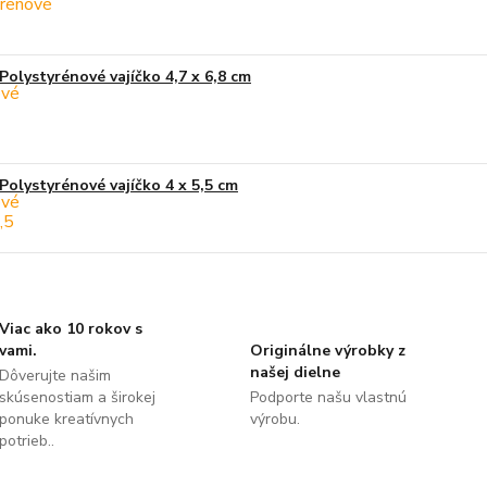
Polystyrénové vajíčko 4,7 x 6,8 cm
Polystyrénové vajíčko 4 x 5,5 cm
Viac ako 10 rokov s
vami.
Originálne výrobky z
našej dielne
Dôverujte našim
skúsenostiam a širokej
Podporte našu vlastnú
ponuke kreatívnych
výrobu.
potrieb..