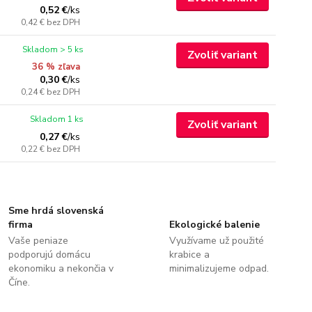
0,52 €
/
ks
0,42 €
bez DPH
Skladom > 5 ks
Zvoliť variant
36 % zľava
0,30 €
/
ks
0,24 €
bez DPH
Skladom 1 ks
Zvoliť variant
0,27 €
/
ks
0,22 €
bez DPH
Sme hrdá slovenská
firma
Ekologické balenie
Vaše peniaze
Využívame už použité
podporujú domácu
krabice a
ekonomiku a nekončia v
minimalizujeme odpad.
Číne.