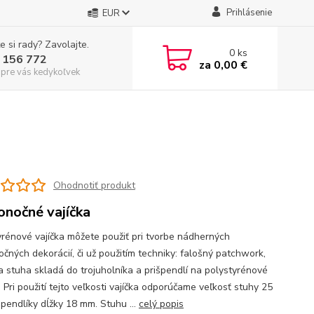
Prihlásenie
EUR
e si rady? Zavolajte.
0
ks
 156 772
za
0,00 €
 pre vás kedykoľvek
Ohodnotiť produkt
onočné vajíčka
yrénové vajíčka môžete použiť pri tvorbe nádherných
očných dekorácií, či už použitím techniky: falošný patchwork,
a stuha skladá do trojuholníka a prišpendlí na polystyrénové
. Pri použití tejto veľkosti vajíčka odporúčame veľkosť stuhy 25
pendlíky dĺžky 18 mm. Stuhu ...
celý popis