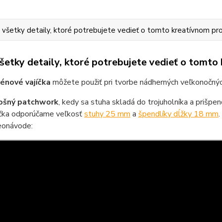
 všetky detaily, ktoré potrebujete vedieť o tomto kreatívnom pr
všetky detaily, ktoré potrebujete vedieť o tomto
énové vajíčka
môžete použiť pri tvorbe nádherných veľkonočných 
ošný patchwork
, kedy sa stuha skladá do trojuholníka a prišpend
íčka odporúčame veľkosť
stuhy 25 mm
a
špendlíky dĺžky 18 mm
eonávode: