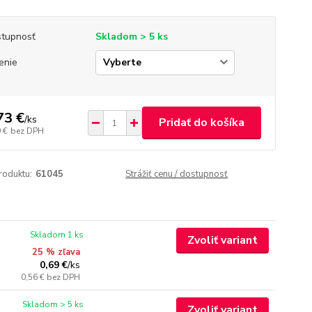
tupnosť
Skladom > 5 ks
enie
73 €
/
ks
Pridať do košíka
 €
bez DPH
roduktu:
61045
Strážiť cenu / dostupnosť
Skladom 1 ks
Zvoliť variant
25 % zľava
0,69 €
/
ks
0,56 €
bez DPH
Skladom > 5 ks
Zvoliť variant