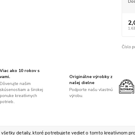
Dos
2,
1,63
Číslo p
Viac ako 10 rokov s
vami.
Originálne výrobky z
našej dielne
Dôverujte našim
skúsenostiam a širokej
Podporte našu vlastnú
ponuke kreatívnych
výrobu.
potrieb..
 všetky detaily, ktoré potrebujete vedieť o tomto kreatívnom pr