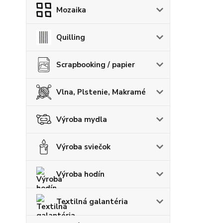
Mozaika
Quilling
Scrapbooking / papier
Vlna, Plstenie, Makramé
Výroba mydla
Výroba sviečok
Výroba hodín
Textilná galantéria