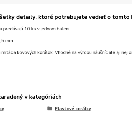
všetky detaily, ktoré potrebujete vedieť o tomto
a predávajú 10 ks v jednom balení.
2,5 mm.
imitácia kovových korálok. Vhodné na výrobu náušníc ale aj inej b
zaradený v kategóriách
ky
Plastové korálky