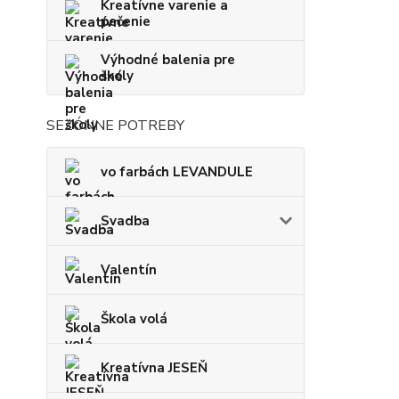
Kreatívne varenie a
pečenie
Výhodné balenia pre
školy
SEZÓNNE POTREBY
vo farbách LEVANDULE
Svadba
Valentín
Škola volá
Kreatívna JESEŇ