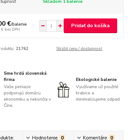
tupnosť
Skladom 1 balenie
00 €
/
balenie
Pridať do košíka
 €
bez DPH
roduktu:
21762
Strážiť cenu / dostupnosť
Sme hrdá slovenská
firma
Ekologické balenie
Vaše peniaze
Využívame už použité
podporujú domácu
krabice a
ekonomiku a nekončia v
minimalizujeme odpad.
Číne.
odukte:
Hodnotenie
0
Komentáre
0