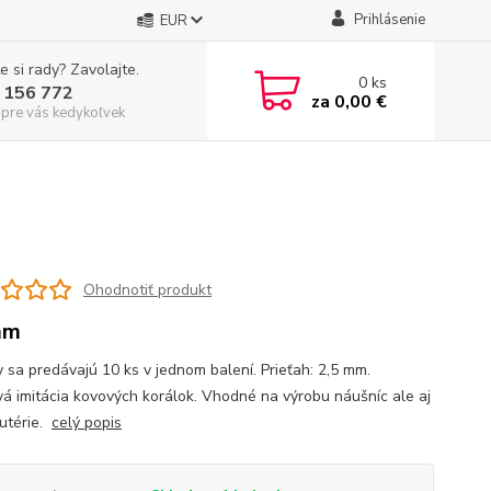
Prihlásenie
EUR
e si rady? Zavolajte.
0
ks
 156 772
za
0,00 €
 pre vás kedykoľvek
Ohodnotiť produkt
mm
y sa predávajú 10 ks v jednom balení. Prieťah: 2,5 mm.
vá imitácia kovových korálok. Vhodné na výrobu náušníc ale aj
žutérie.
celý popis