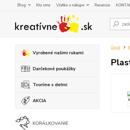
Blog
Kto sme
Všetko o nákupe
Recenzie
KONTA
Úvod
K
Vyrobené našimi rukami
Plas
Darčekové poukážky
Tvoríme s deťmi
AKCIA
KORÁLKOVANIE