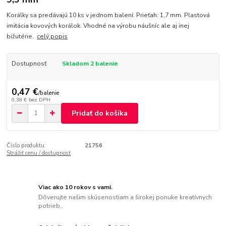
Korálky sa predávajú 10 ks v jednom balení. Prieťah: 1,7 mm. Plastová
imitácia kovových korálok. Vhodné na výrobu náušníc ale aj inej
bižutérie.
celý popis
Dostupnosť
Skladom 2 balenie
0,47 €
/
balenie
0,38 €
bez DPH
Pridať do košíka
Číslo produktu:
21756
Strážiť cenu / dostupnosť
Viac ako 10 rokov s vami.
Dôverujte našim skúsenostiam a širokej ponuke kreatívnych
potrieb..