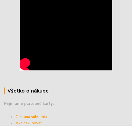
Všetko o nákupe
Prijímame platobné karty:
Ochrana súkromia
Ako nakupovať
Vernostný program