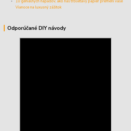
10 geniálnych nápadov, ako náš trblietavý papier premení vaše
Vianoce na luxusný zážitok
Odporúčané DIY návody