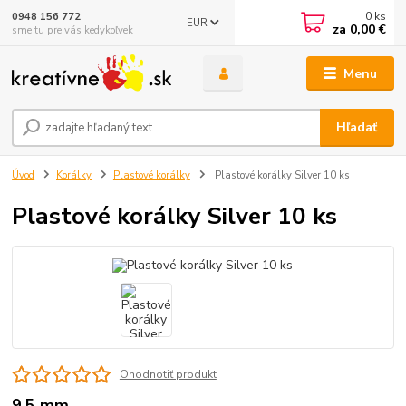
0
ks
0948 156 772
EUR
za
0,00 €
sme tu pre vás kedykoľvek
Menu
Hľadať
Úvod
Korálky
Plastové korálky
Plastové korálky Silver 10 ks
Plastové korálky Silver 10 ks
Ohodnotiť produkt
9,5 mm