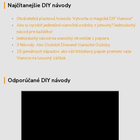
Najčítanejšie DIY návody
Otvárateľná plastová hviezda: Vytvorte si magické DIY Vianoce"
Ako si vyrobiť jedinečné vianočné ozdoby z jutoviny? Jednoduchý
návod pre každého!
Jednoduchý návod na vianočný stromček z papiera
3 Návody: Ako Ozdobiť Drevené Vianočné Ozdoby
10 geniálnych nápadov, ako náš trblietavý papier premení vaše
Vianoce na luxusný zážitok
Odporúčané DIY návody