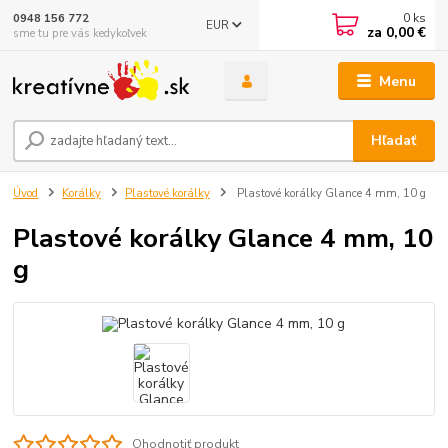
0
ks
0948 156 772
EUR
za
0,00 €
sme tu pre vás kedykoľvek
Menu
Hľadať
Úvod
Korálky
Plastové korálky
Plastové korálky Glance 4 mm, 10 g
Plastové korálky Glance 4 mm, 10
g
Ohodnotiť produkt