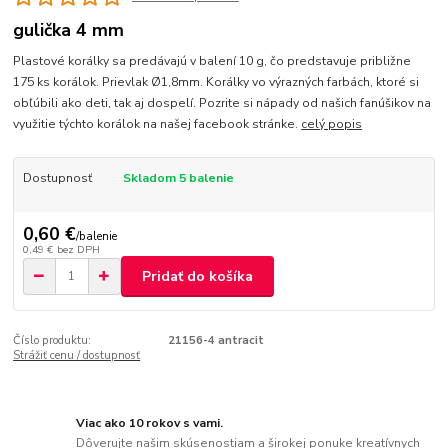
gulička 4 mm
Plastové korálky sa predávajú v balení 10 g, čo predstavuje približne
175 ks korálok. Prievlak Ø1,8mm. Korálky vo výrazných farbách, ktoré si
obľúbili ako deti, tak aj dospelí. Pozrite si nápady od našich fanúšikov na
využitie týchto korálok na našej facebook stránke.
celý popis
Dostupnosť
Skladom 5 balenie
0,60 €
/
balenie
0,49 €
bez DPH
Pridať do košíka
Číslo produktu:
21156-4 antracit
Strážiť cenu / dostupnosť
Viac ako 10 rokov s vami.
Dôverujte našim skúsenostiam a širokej ponuke kreatívnych