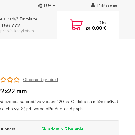
Prihlásenie
EUR
e si rady? Zavolajte.
0
ks
 156 772
za
0,00 €
 pre vás kedykoľvek
Ohodnotiť produkt
22x22 mm
vá ozdoba sa predáva v balení 20 ks. Ozdoba sa môže našívať
 alebo využiť pri tvorbe bižutérie.
celý popis
tupnosť
Skladom > 5 balenie