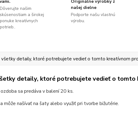
vami.
Originálne výrobky z
našej dielne
Dôverujte našim
skúsenostiam a širokej
Podporte našu vlastnú
ponuke kreatívnych
výrobu.
potrieb..
 všetky detaily, ktoré potrebujete vedieť o tomto kreatívnom pr
všetky detaily, ktoré potrebujete vedieť o tomto
ozdoba sa predáva v balení 20 ks.
 môže našívať na šaty alebo využiť pri tvorbe bižutérie.