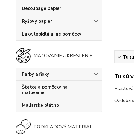
Decoupage papier
Ryžový papier
Laky, lepidlá a iné pomôcky
MAĽOVANIE a KRESLENIE
Tu sú
Farby a fixky
Tu sú 
Štetce a pomôcky na
Plastová 
maľovanie
Ozdoba sa
Maliarské plátno
PODKLADOVÝ MATERIÁL