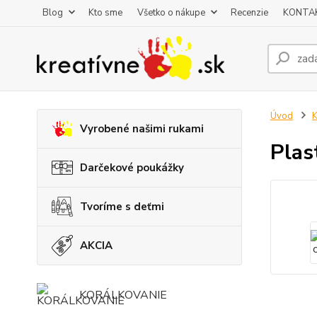
Blog
Kto sme
Všetko o nákupe
Recenzie
KONTA
Úvod
K
Vyrobené našimi rukami
Plas
Darčekové poukážky
Tvoríme s deťmi
AKCIA
KORÁLKOVANIE