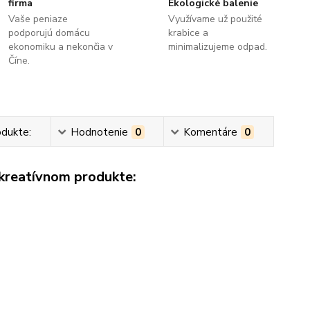
firma
Ekologické balenie
Vaše peniaze
Využívame už použité
podporujú domácu
krabice a
ekonomiku a nekončia v
minimalizujeme odpad.
Číne.
odukte:
Hodnotenie
0
Komentáre
0
 kreatívnom produkte: