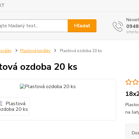
KT
Neviet
Hľadať
0948
sme tu
orálky
Plastové korálky
Plastová ozdoba 20 ks
tová ozdoba 20 ks
18x
Plasto
na šaty
Dos