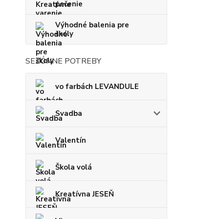
pečenie
Výhodné balenia pre
školy
SEZÓNNE POTREBY
vo farbách LEVANDULE
Svadba
Valentín
Škola volá
Kreatívna JESEŇ