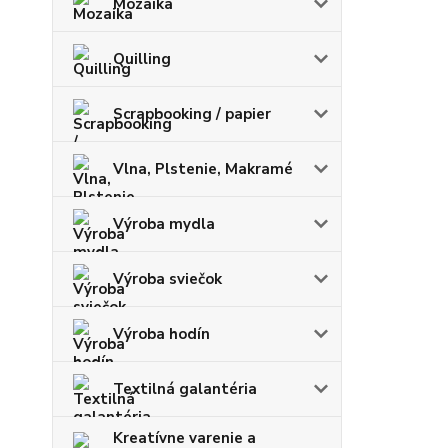
Mozaika
Quilling
Scrapbooking / papier
Vlna, Plstenie, Makramé
Výroba mydla
Výroba sviečok
Výroba hodín
Textilná galantéria
Kreatívne varenie a