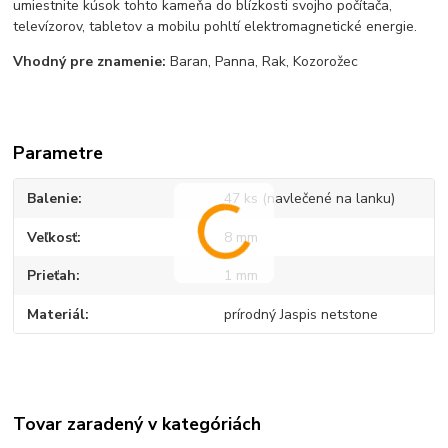
umiestnite kúsok tohto kameňa do blízkosti svojho počítača,
televízorov, tabletov a mobilu pohltí elektromagnetické energie.
Vhodný pre znamenie:
Baran, Panna, Rak, Kozorožec
Parametre
Balenie
47 ks (navlečené na lanku)
Veľkosť
8 mm
Prieťah
1 mm
Materiál
prírodný Jaspis netstone
Tovar zaradený v kategóriách