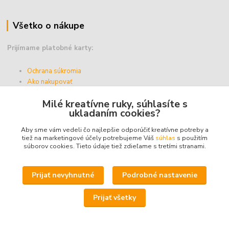
Všetko o nákupe
Prijímame platobné karty:
Ochrana súkromia
Ako nakupovať
Vernostný program
Milé kreatívne ruky, súhlasíte s
Doprava a platba
ukladaním cookies?
Obchodné podmienky
Aby sme vám vedeli čo najlepšie odporúčiť kreatívne potreby a
tiež na marketingové účely potrebujeme Váš
súhlas
s použitím
súborov cookies. Tieto údaje tiež zdieľame s tretími stranami.
Upravit sběr cookies.
Prijať nevyhnutné
Podrobné nastavenie
© 2025 - ABZ Trio, s.r.o. - kreativneruky.sk, All Rights Reserved.
Prijať všetky
Icons made by
Freepik
from
www.flaticon.com