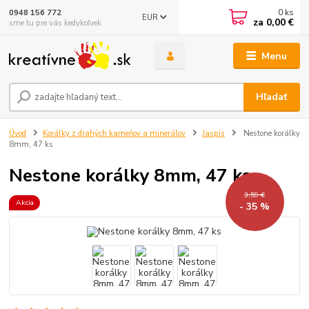
0
ks
0948 156 772
EUR
za
0,00 €
sme tu pre vás kedykoľvek
Menu
Hľadať
Úvod
Korálky z drahých kameňov a minerálov
Jaspis
Nestone korálky
8mm, 47 ks
Nestone korálky 8mm, 47 ks
3,59 €
Akcia
- 35 %