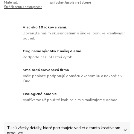
Materiál:
prírodný Jaspis netstone
Strážiť cenu / dostupnosť
Viac ako 10 rokov s vami.
Dôverujte našim skúsenostiam a širokej ponuke kreatívnych
potrieb..
Originálne výrobky z našej dielne
Podporte našu vlastnú výrobu.
Sme hrdá slovenská firma
Vaše peniaze podporujú domácu ekonomiku a nekončia v
Číne.
Ekologické balenie
Využívame už použité krabice a minimalizujeme odpad.
Tu sú všetky detaily, ktoré potrebujete vedieť o tomto kreatívnom
produkte: