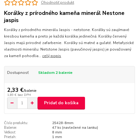
Ohodnotiť produkt
Korálky z prírodného kameňa minerál Nestone
jaspis
Korálky z prírodného minerálu Jaspis - netstone. Korálky sú zaujímavé
kresbou kameňa a preto je každá korálka jedinečná. Korálky červený
Jaspis majú prirodné zafarbenie. Korálky sú matné a guľaté. Metafyzické
vlastnosti minerálu: Netstone Jaspis (pavučinový jaspis) je považovaný
za kameň pohodlia...
celý popis
Dostupnosť
Skladom 2 balenie
2,33 €
/
balenie
1,89 €
bez DPH
Pridať do košíka
Číslo produktu:
25428-8mm
Balenie:
47 ks (navlečené na lanku)
Veľkosť:
8 mm
Prieťah:
1 mm