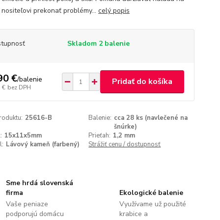
 nositeľovi prekonať problémy...
celý popis
tupnosť
Skladom 2 balenie
90 €
/
balenie
Pridať do košíka
 €
bez DPH
roduktu:
25616-B
Balenie:
cca 28 ks (navlečené na
šnúrke)
:
15x11x5mm
Prieťah:
1,2 mm
l:
Lávový kameň (farbený)
Strážiť cenu / dostupnosť
Sme hrdá slovenská
firma
Ekologické balenie
Vaše peniaze
Využívame už použité
podporujú domácu
krabice a