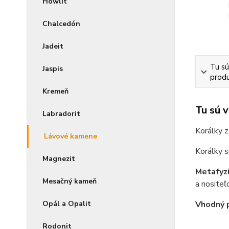
Howlit
Chalcedón
Jadeit
Tu sú
Jaspis
produ
Kremeň
Tu sú 
Labradorit
Korálky z
Lávové kamene
Korálky s
Magnezit
Metafyzi
Mesačný kameň
a nositeľ
Opál a Opalit
Vhodný 
Rodonit