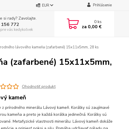
Prihlásenie
EUR
e si rady? Zavolajte.
0
ks
 156 772
za
0,00 €
 pre vás kedykoľvek
rírodného lávového kameňa (zafarbené) 15x11x5mm, 28 ks
eňa (zafarbené) 15x11x5mm,
Ohodnotiť produkt
ový kameň
y z prírodného minerálu Lávový kameň. Korálky sú zaujímavé
úrou kameňa a preto je každá korálka jedinečná. Korálky sú
ované. Metafyzické vlastnosti minerálu: Lávový kameň dokáže
ť emócie a priniesť pokoj a silu. Pomáha udržiavať náladu na