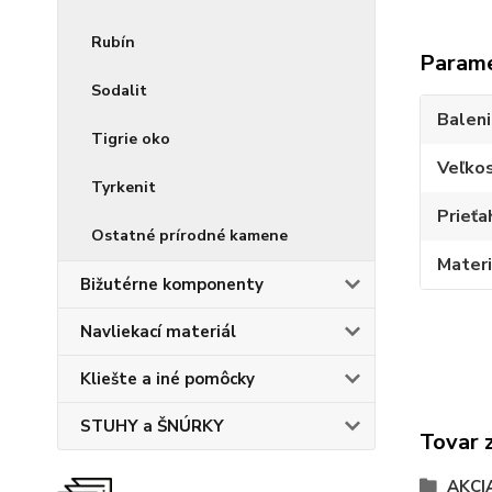
Rubín
Param
Sodalit
Balen
Tigrie oko
Veľko
Tyrkenit
Prieťa
Ostatné prírodné kamene
Materi
Bižutérne komponenty
Navliekací materiál
Kliešte a iné pomôcky
STUHY a ŠNÚRKY
Tovar 
AKCI