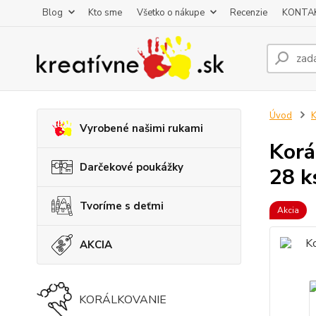
Blog
Kto sme
Všetko o nákupe
Recenzie
KONTA
Úvod
K
Vyrobené našimi rukami
Korá
Darčekové poukážky
28 k
Tvoríme s deťmi
Akcia
AKCIA
KORÁLKOVANIE