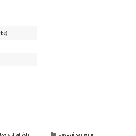
rke)
lky z drahých
Lávové kamene