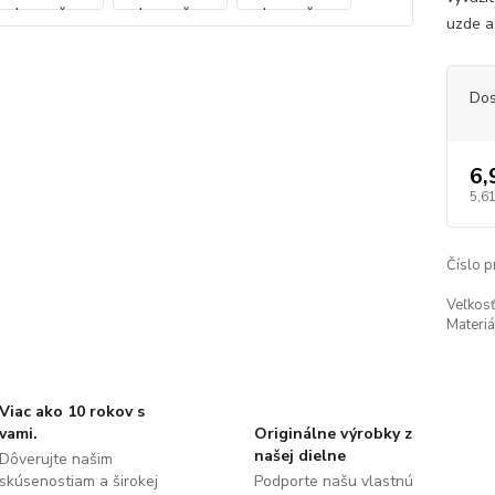
uzde a
Dos
6,
5,61
Číslo p
Veľkosť
Materiá
Viac ako 10 rokov s
vami.
Originálne výrobky z
našej dielne
Dôverujte našim
skúsenostiam a širokej
Podporte našu vlastnú