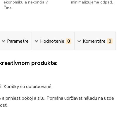
ekonomiku a nekončia v
minimalizujeme odpad.
Číne.
Parametre
Hodnotenie
0
Komentáre
0
 kreatívnom produkte:
á. Korálky sú dofarbované.
a priniesť pokoj a silu. Pomáha udržiavať náladu na uzde
osť.