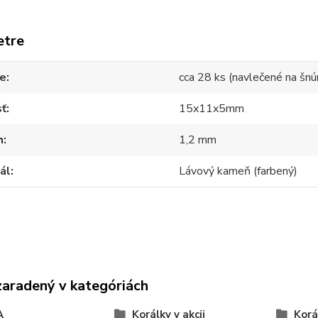
etre
ie
cca 28 ks (navlečené na šnú
sť
15x11x5mm
h
1,2 mm
ál
Lávový kameň (farbený)
zaradený v kategóriách
A
Korálky v akcii
Korá