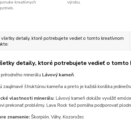
ponuke kreatívnych
výrobu.
potrieb..
 všetky detaily, ktoré potrebujete vedieť o tomto kreatívnom
kte:
všetky detaily, ktoré potrebujete vedieť o tomto
 prírodného minerálu
Lávový kameň
.
ú zaujímavé štruktúrou kameňa a preto je každá korálka jedinečn
cké vlastnosti minerálu
: Lávový kameň dokáže vyvážiť emócie 
ovi prekonať problémy. Lava Rock tiež pomáha podporovať plodn
pre znamenie:
Škorpión, Váhy, Kozorožec