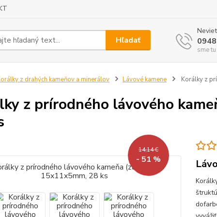
KT
Neviet
Hľadať
0948
sme tu
orálky z drahých kameňov a minerálov
Lávové kamene
Korálky z p
lky z prírodného lávového kam
s
14,14 €
- 51 %
Láv
Korálk
štrukt
dofarb
vyváži