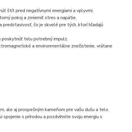
úť štít pred negatívnymi energiami a vplyvmi.
ný pokoj a zmierniť stres a napätie.
predstavivosť, čo je skvelé pre tých, ktorí hľadajú
 poskytnúť telu potrebný impulz.
tromagnetické a environmentálne znečistenie, vrátane
om, ale aj prospešným kameňom pre vašu dušu a telo.
si spojenie s prírodou a pozdvihnite svoju energiu s