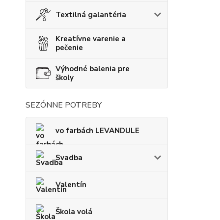
Textilná galantéria
Kreatívne varenie a
pečenie
Výhodné balenia pre
školy
SEZÓNNE POTREBY
vo farbách LEVANDULE
Svadba
Valentín
Škola volá