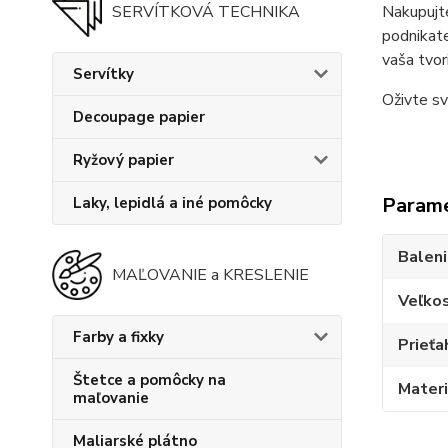
SERVÍTKOVÁ TECHNIKA
Nakupujte
podnikate
vaša tvor
Servítky
Oživte sv
Decoupage papier
Ryžový papier
Param
Laky, lepidlá a iné pomôcky
Balen
MAĽOVANIE a KRESLENIE
Veľko
Farby a fixky
Prieťa
Štetce a pomôcky na
Materi
maľovanie
Maliarské plátno