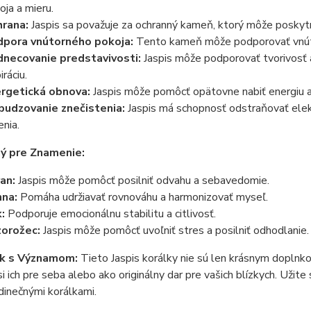
oja a mieru.
rana:
Jaspis sa považuje za ochranný kameň, ktorý môže poskytn
pora vnútorného pokoja:
Tento kameň môže podporovať vnútor
necovanie predstavivosti:
Jaspis môže podporovať tvorivosť a 
iráciu.
rgetická obnova:
Jaspis môže pomôcť opätovne nabiť energiu a
udzovanie znečistenia:
Jaspis má schopnosť odstraňovať elek
enia.
ý pre Znamenie:
an:
Jaspis môže pomôcť posilniť odvahu a sebavedomie.
na:
Pomáha udržiavať rovnováhu a harmonizovať myseľ.
:
Podporuje emocionálnu stabilitu a citlivosť.
orožec:
Jaspis môže pomôcť uvoľniť stres a posilniť odhodlanie.
k s Významom:
Tieto Jaspis korálky nie sú len krásnym doplnk
i ich pre seba alebo ako originálny dar pre vašich blízkych. Užite 
dinečnými korálkami.