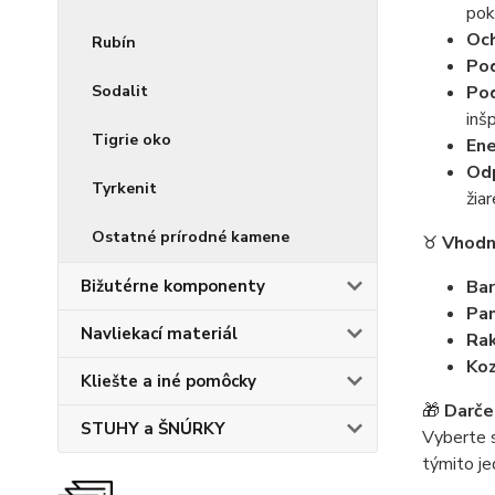
pok
Och
Rubín
Pod
Sodalit
Pod
inšp
Tigrie oko
Ene
Odp
Tyrkenit
žiar
Ostatné prírodné kamene
♉
Vhodn
Bižutérne komponenty
Bar
Pan
Navliekací materiál
Rak
Koz
Kliešte a iné pomôcky
🎁
Darče
STUHY a ŠNÚRKY
Vyberte s
týmito je