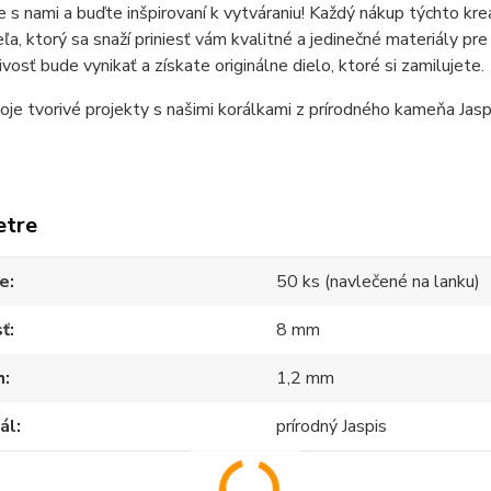
 s nami a buďte inšpirovaní k vytváraniu! Každý nákup týchto krea
ľa, ktorý sa snaží priniesť vám kvalitné a jedinečné materiály pre
ivosť bude vynikať a získate originálne dielo, ktoré si zamilujete.
oje tvorivé projekty s našimi korálkami z prírodného kameňa Jaspi
etre
ie
50 ks (navlečené na lanku)
sť
8 mm
h
1,2 mm
ál
prírodný Jaspis