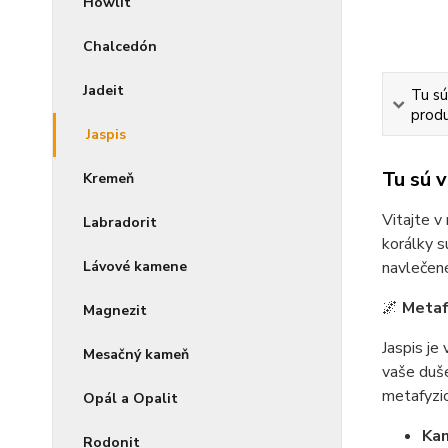
Howlit
Chalcedón
Jadeit
Tu sú
produ
Jaspis
Tu sú 
Kremeň
Vitajte v
Labradorit
korálky s
Lávové kamene
navlečené
🌌
Metaf
Magnezit
Jaspis je
Mesačný kameň
vaše duše
metafyzic
Opál a Opalit
Kam
Rodonit