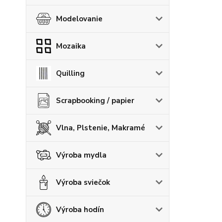
Modelovanie
Mozaika
Quilling
Scrapbooking / papier
Vlna, Plstenie, Makramé
Výroba mydla
Výroba sviečok
Výroba hodín