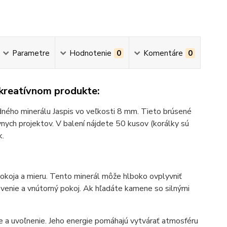
Parametre
Hodnotenie
0
Komentáre
0
 kreatívnom produkte:
dného minerálu Jaspis vo veľkosti 8 mm. Tieto brúsené
vnych projektov. V balení nájdete 50 kusov (korálky sú
k.
pokoja a mieru. Tento minerál môže hlboko ovplyvniť
venie a vnútorný pokoj. Ak hľadáte kamene so silnými
e a uvoľnenie. Jeho energie pomáhajú vytvárať atmosféru