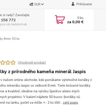
Prihlásenie
EUR
e si rady? Zavolajte.
0
ks
 156 772
za
0,00 €
 pre vás kedykoľvek
lky 8mm, 50 ks
Ohodnotiť produkt
lky z prírodného kameňa minerál Jaspis
e v našom online obchode, kde ponúkame výnimočné korálky z
ného minerálu Jaspis vo veľkosti 8 mm. Tieto brúsené korálky
sne a kvalitné, ideálne na výrobu šperkov alebo iných
vnych projektov. V balení nájdete 50 kusov (korálky sú
né na lanku, počet sa môže +- 2 ks líšiť...
celý popis