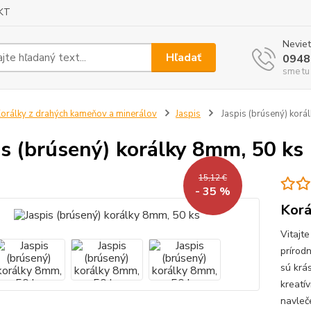
KT
Neviet
Hľadať
0948
sme tu
orálky z drahých kameňov a minerálov
Jaspis
Jaspis (brúsený) korá
is (brúsený) korálky 8mm, 50 ks
15,12 €
- 35 %
Korá
Vitajt
prírod
sú krá
kreatí
navleče