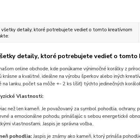
 všetky detaily, ktoré potrebujete vedieť o tomto kreatívnom
kte:
všetky detaily, ktoré potrebujete vedieť o tomto
 našom online obchode, kde ponúkame výnimočné korálky z príro
ú krásne a kvalitné, ideálne na výrobu šperkov alebo iných kreatí
 na lanku, počet sa môže +- 2 ks líšiť) týchto jedinečných korálo
yzické Vlastnosti:
 viac než len kameň. Je považovaný za symbol pohodlia, ochrany, 
vné a emocionálne pohodu, prinášajúc s sebou energetické obno
kými vlastnosťami, Jaspis je správna voľba..
eň pohodlia:
Jaspis je známy ako kameň, ktorý prináša pohodli