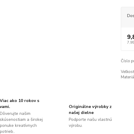
Dos
9,
7,99
Číslo p
Veľkosť
Materiá
Viac ako 10 rokov s
vami.
Originálne výrobky z
našej dielne
Dôverujte našim
skúsenostiam a širokej
Podporte našu vlastnú
ponuke kreatívnych
výrobu.
potrieb..