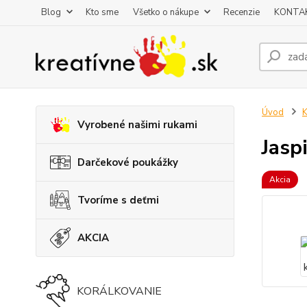
Blog
Kto sme
Všetko o nákupe
Recenzie
KONTA
Úvod
K
Vyrobené našimi rukami
Jasp
Darčekové poukážky
Akcia
Tvoríme s deťmi
AKCIA
KORÁLKOVANIE