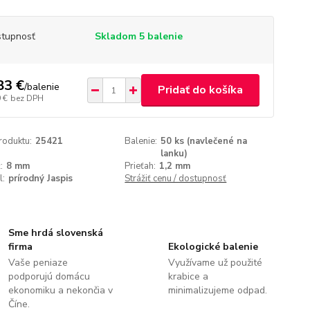
tupnosť
Skladom 5 balenie
83 €
/
balenie
Pridať do košíka
 €
bez DPH
roduktu:
25421
Balenie:
50 ks (navlečené na
lanku)
:
8 mm
Prieťah:
1,2 mm
l:
prírodný Jaspis
Strážiť cenu / dostupnosť
Sme hrdá slovenská
firma
Ekologické balenie
Vaše peniaze
Využívame už použité
podporujú domácu
krabice a
ekonomiku a nekončia v
minimalizujeme odpad.
Číne.