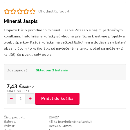
Ohodnotiť produkt
Minerál Jaspis
Objavte kúzlo prírodného minerálu Jaspis Picasso s našimi jedinečnými
korálkami. Tieto krásne korálky sú vhodné pre rôzne kreatívne projekty a
tvorbu šperkov. Každá korálka má veľkosť 8x6x4mm a dodáva sa v balení
obsahujúcom 45 ks (korálky sú navlečené na lanku, počet sa môže +- 2
ks líšiť), čo posk...
celý popis
Dostupnosť
Skladom 3 balenie
7,43 €
/
balenie
6,04 €
bez DPH
Pridať do košíka
Číslo produktu:
25427
Balenie:
45 ks (navlečené na lanku)
Veľkosť:
8x6x3.5~4mm