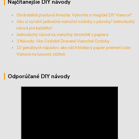
Najčítanejšie DIY návody
Otvárateľná plastová hviezda: Vytvorte si magické DIY Vianoce"
Ako si vyrobiť jedinečné vianočné ozdoby z jutoviny? Jednoduchý
návod pre každého!
Jednoduchý návod na vianočný stromček z papiera
3 Návody: Ako Ozdobiť Drevené Vianočné Ozdoby
10 geniálnych nápadov, ako náš trblietavý papier premení vaše
Vianoce na luxusný zážitok
Odporúčané DIY návody