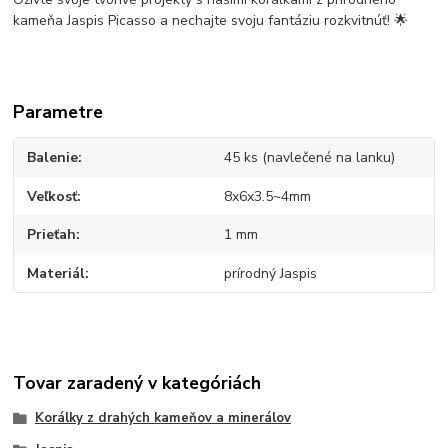
kameňa Jaspis Picasso a nechajte svoju fantáziu rozkvitnúť! 🌟
Parametre
Balenie
45 ks (navlečené na lanku)
Veľkosť
8x6x3.5~4mm
Prieťah
1 mm
Materiál
prírodný Jaspis
Tovar zaradený v kategóriách
Korálky z drahých kameňov a minerálov