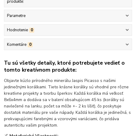
produkte:
Parametre
Hodnotenie
0
Komentáre
0
Tu sú všetky detaily, ktoré potrebujete vedieť o
tomto kreatívnom produkte:
Objavte kúzlo prírodného minerálu Jaspis Picasso s našimi
jedinečnými korálkami. Tieto krásne korálky sú vhodné pre rôzne
kreatívne projekty a tvorbu šperkov. Každá korálka má veľkosť
8x6x4mm a dodáva sa v balení obsahujúcom 45 ks (korálky sú
navlečené na lanku, počet sa môže +- 2 ks líšiť), čo poskytuje
dostatok materiálu pre vaše nápady. Každá korálka je jedinečná, s
prekvapujúcimi farebnými a vzorovými variáciami, čo pridáva
autenticitu vašim projektom.
🌌
Metafyzické Vlastnosti: