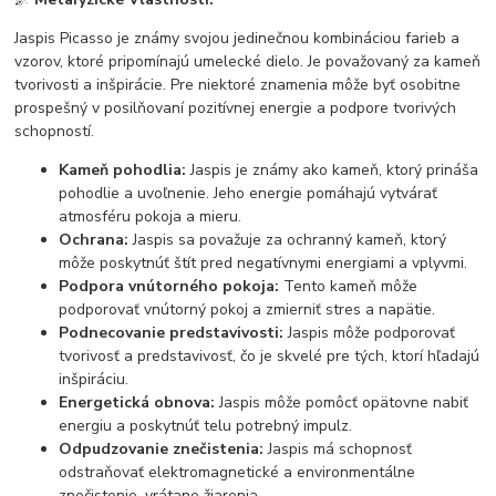
Jaspis Picasso je známy svojou jedinečnou kombináciou farieb a
vzorov, ktoré pripomínajú umelecké dielo. Je považovaný za kameň
tvorivosti a inšpirácie. Pre niektoré znamenia môže byť osobitne
prospešný v posilňovaní pozitívnej energie a podpore tvorivých
schopností.
Kameň pohodlia:
Jaspis je známy ako kameň, ktorý prináša
pohodlie a uvoľnenie. Jeho energie pomáhajú vytvárať
atmosféru pokoja a mieru.
Ochrana:
Jaspis sa považuje za ochranný kameň, ktorý
môže poskytnúť štít pred negatívnymi energiami a vplyvmi.
Podpora vnútorného pokoja:
Tento kameň môže
podporovať vnútorný pokoj a zmierniť stres a napätie.
Podnecovanie predstavivosti:
Jaspis môže podporovať
tvorivosť a predstavivosť, čo je skvelé pre tých, ktorí hľadajú
inšpiráciu.
Energetická obnova:
Jaspis môže pomôcť opätovne nabiť
energiu a poskytnúť telu potrebný impulz.
Odpudzovanie znečistenia:
Jaspis má schopnosť
odstraňovať elektromagnetické a environmentálne
znečistenie, vrátane žiarenia.