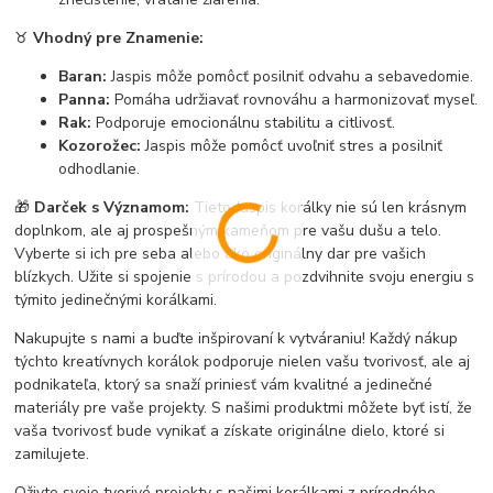
♉
Vhodný pre Znamenie:
Baran:
Jaspis môže pomôcť posilniť odvahu a sebavedomie.
Panna:
Pomáha udržiavať rovnováhu a harmonizovať myseľ.
Rak:
Podporuje emocionálnu stabilitu a citlivosť.
Kozorožec:
Jaspis môže pomôcť uvoľniť stres a posilniť
odhodlanie.
🎁
Darček s Významom:
Tieto Jaspis korálky nie sú len krásnym
doplnkom, ale aj prospešným kameňom pre vašu dušu a telo.
Vyberte si ich pre seba alebo ako originálny dar pre vašich
blízkych. Užite si spojenie s prírodou a pozdvihnite svoju energiu s
týmito jedinečnými korálkami.
Nakupujte s nami a buďte inšpirovaní k vytváraniu! Každý nákup
týchto kreatívnych korálok podporuje nielen vašu tvorivosť, ale aj
podnikateľa, ktorý sa snaží priniesť vám kvalitné a jedinečné
materiály pre vaše projekty. S našimi produktmi môžete byť istí, že
vaša tvorivosť bude vynikať a získate originálne dielo, ktoré si
zamilujete.
Oživte svoje tvorivé projekty s našimi korálkami z prírodného