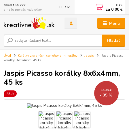
0
ks
0948 156 772
EUR
za
0,00 €
sme tu pre vás kedykoľvek
Menu
Hľadať
Úvod
Korálky z drahých kameňov a minerálov
Jaspis
Jaspis Picasso
korálky 8x6x4mm, 45 ks
Jaspis Picasso korálky 8x6x4mm,
45 ks
11,43 €
Akcia
- 35 %