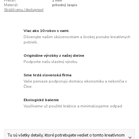
Prieťah:
1 mm
Materiál:
prírodný Jaspis
Strážiť cenu / dostupnosť
Viac ako 10 rokov s vami.
Dôverujte našim skúsenostiam a širokej ponuke kreatívnych
potrieb..
Originálne výrobky z našej dielne
Podporte našu vlastnú výrobu.
Sme hrdá slovenská firma
Vaše peniaze podporujú domácu ekonomiku a nekončia v
Číne.
Ekologické balenie
Využívame už použité krabice a minimalizujeme odpad.
Tu sú všetky detaily, ktoré potrebujete vedieť o tomto kreatívnom