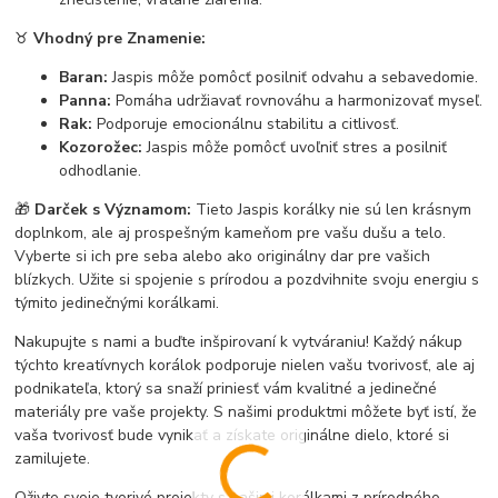
♉
Vhodný pre Znamenie:
Baran:
Jaspis môže pomôcť posilniť odvahu a sebavedomie.
Panna:
Pomáha udržiavať rovnováhu a harmonizovať myseľ.
Rak:
Podporuje emocionálnu stabilitu a citlivosť.
Kozorožec:
Jaspis môže pomôcť uvoľniť stres a posilniť
odhodlanie.
🎁
Darček s Významom:
Tieto Jaspis korálky nie sú len krásnym
doplnkom, ale aj prospešným kameňom pre vašu dušu a telo.
Vyberte si ich pre seba alebo ako originálny dar pre vašich
blízkych. Užite si spojenie s prírodou a pozdvihnite svoju energiu s
týmito jedinečnými korálkami.
Nakupujte s nami a buďte inšpirovaní k vytváraniu! Každý nákup
týchto kreatívnych korálok podporuje nielen vašu tvorivosť, ale aj
podnikateľa, ktorý sa snaží priniesť vám kvalitné a jedinečné
materiály pre vaše projekty. S našimi produktmi môžete byť istí, že
vaša tvorivosť bude vynikať a získate originálne dielo, ktoré si
zamilujete.
Oživte svoje tvorivé projekty s našimi korálkami z prírodného