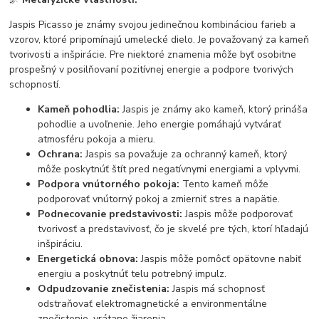
Jaspis Picasso je známy svojou jedinečnou kombináciou farieb a
vzorov, ktoré pripomínajú umelecké dielo. Je považovaný za kameň
tvorivosti a inšpirácie. Pre niektoré znamenia môže byť osobitne
prospešný v posilňovaní pozitívnej energie a podpore tvorivých
schopností.
Kameň pohodlia:
Jaspis je známy ako kameň, ktorý prináša
pohodlie a uvoľnenie. Jeho energie pomáhajú vytvárať
atmosféru pokoja a mieru.
Ochrana:
Jaspis sa považuje za ochranný kameň, ktorý
môže poskytnúť štít pred negatívnymi energiami a vplyvmi.
Podpora vnútorného pokoja:
Tento kameň môže
podporovať vnútorný pokoj a zmierniť stres a napätie.
Podnecovanie predstavivosti:
Jaspis môže podporovať
tvorivosť a predstavivosť, čo je skvelé pre tých, ktorí hľadajú
inšpiráciu.
Energetická obnova:
Jaspis môže pomôcť opätovne nabiť
energiu a poskytnúť telu potrebný impulz.
Odpudzovanie znečistenia:
Jaspis má schopnosť
odstraňovať elektromagnetické a environmentálne
znečistenie, vrátane žiarenia.