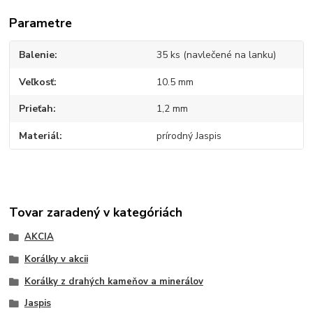
Parametre
Balenie
35 ks (navlečené na lanku)
Veľkosť
10.5 mm
Prieťah
1,2 mm
Materiál
prírodný Jaspis
Tovar zaradený v kategóriách
AKCIA
Korálky v akcii
Korálky z drahých kameňov a minerálov
Jaspis