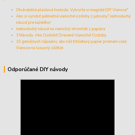
Otvárateľná plastová hviezda: Vytvorte si magické DIY Vianoce"
Ako si vyrobiť jedinečné vianočné ozdoby z jutoviny? Jednoduchý
návod pre každého!
Jednoduchý návod na vianočný stromček z papiera
3 Návody: Ako Ozdobiť Drevené Vianočné Ozdoby
10 geniálnych nápadov, ako náš trblietavý papier premení vaše
Vianoce na luxusný zážitok
Odporúčané DIY návody