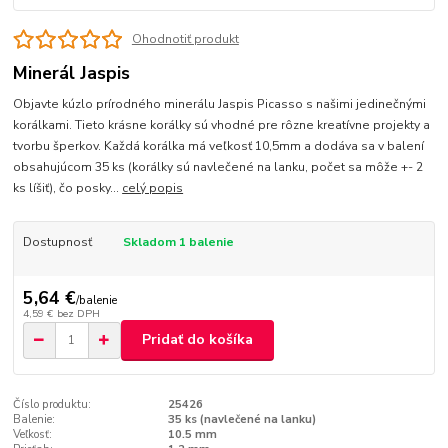
Ohodnotiť produkt
Minerál Jaspis
Objavte kúzlo prírodného minerálu Jaspis Picasso s našimi jedinečnými
korálkami. Tieto krásne korálky sú vhodné pre rôzne kreatívne projekty a
tvorbu šperkov. Každá korálka má veľkosť 10,5mm a dodáva sa v balení
obsahujúcom 35 ks (korálky sú navlečené na lanku, počet sa môže +- 2
ks líšiť), čo posky...
celý popis
Dostupnosť
Skladom 1 balenie
5,64 €
/
balenie
4,59 €
bez DPH
Pridať do košíka
Číslo produktu:
25426
Balenie:
35 ks (navlečené na lanku)
Veľkosť:
10.5 mm