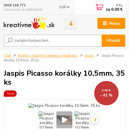
0
ks
0948 156 772
EUR
za
0,00 €
sme tu pre vás kedykoľvek
Menu
Hľadať
Úvod
Korálky z drahých kameňov a minerálov
Jaspis
Jaspis Picasso
korálky 10,5mm, 35 ks
Jaspis Picasso korálky 10,5mm, 35
ks
9,58 €
Akcia
- 41 %