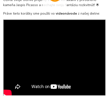
kameňa Jaspis Picasso a nechajte svoju fantáziu rozkvitnúť! 🌟
Práve tieto korálky sme použili vo
videonávode
z našej dielne: