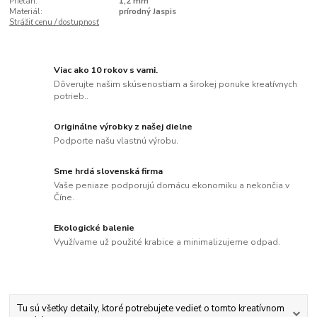
Prieťah:
1,2 mm
Materiál:
prírodný Jaspis
Strážiť cenu / dostupnosť
Viac ako 10 rokov s vami.
Dôverujte našim skúsenostiam a širokej ponuke kreatívnych
potrieb..
Originálne výrobky z našej dielne
Podporte našu vlastnú výrobu.
Sme hrdá slovenská firma
Vaše peniaze podporujú domácu ekonomiku a nekončia v
Číne.
Ekologické balenie
Využívame už použité krabice a minimalizujeme odpad.
Tu sú všetky detaily, ktoré potrebujete vedieť o tomto kreatívnom