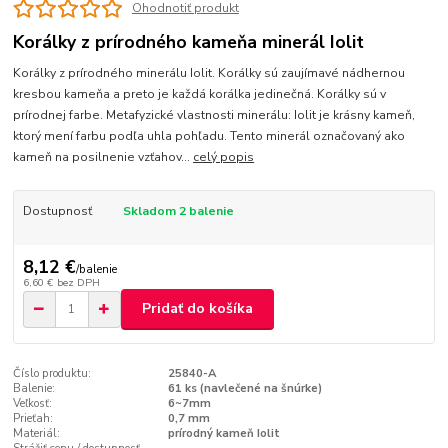
Ohodnotiť produkt
Korálky z prírodného kameňa minerál Iolit
Korálky z prírodného minerálu Iolit. Korálky sú zaujímavé nádhernou
kresbou kameňa a preto je každá korálka jedinečná. Korálky sú v
prírodnej farbe. Metafyzické vlastnosti minerálu: Iolit je krásny kameň,
ktorý mení farbu podľa uhla pohľadu. Tento minerál označovaný ako
kameň na posilnenie vzťahov...
celý popis
Dostupnosť
Skladom 2 balenie
8,12 €
/
balenie
6,60 €
bez DPH
Pridať do košíka
Číslo produktu:
25840-A
Balenie:
61 ks (navlečené na šnúrke)
Veľkosť:
6~7mm
Prieťah:
0,7 mm
Materiál:
prírodný kameň Iolit