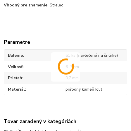
Vhodný pre znamenie:
Strelec
Parametre
Balenie
61 ks (navlečené na šnúrke)
Veľkosť
6~7mm
Prieťah
0,7 mm
Materiál
prírodný kameň Iolit
Tovar zaradený v kategóriách