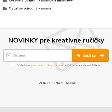
Korálky z drahých kameňov a minerálov
Ostatné prírodné kamene
NOVINKY pre kreatívne ručičky
Prihlásiť sa
Súhlasím so
spracovaním osobných údajov
za účelom zasielania newslettera.
TVORTE S NAMI AJ NA: