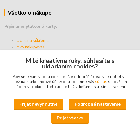
Všetko o nákupe
Prijímame platobné karty:
Ochrana súkromia
Ako nakupovať
Vernostný program
Milé kreatívne ruky, súhlasíte s
Doprava a platba
ukladaním cookies?
Obchodné podmienky
Aby sme vám vedeli čo najlepšie odporúčiť kreatívne potreby a
tiež na marketingové účely potrebujeme Váš
súhlas
s použitím
súborov cookies. Tieto údaje tiež zdieľame s tretími stranami.
Upravit sběr cookies.
Prijať nevyhnutné
Podrobné nastavenie
© 2025 - ABZ Trio, s.r.o. - kreativneruky.sk, All Rights Reserved.
Prijať všetky
Icons made by
Freepik
from
www.flaticon.com