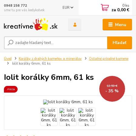
0
ks
0948 156 772
EUR
za
0,00 €
sme tu pre vás kedykoľvek
Menu
Hľadať
Úvod
Korálky z drahých kameňov a minerálov
Ostatné prírodné kamene
Iolit korálky 6mm, 61 ks
Iolit korálky 6mm, 61 ks
12,50 €
Akcia
- 35 %