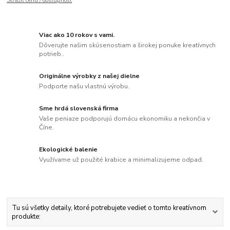
Strážiť cenu / dostupnosť
Viac ako 10 rokov s vami.
Dôverujte našim skúsenostiam a širokej ponuke kreatívnych
potrieb..
Originálne výrobky z našej dielne
Podporte našu vlastnú výrobu.
Sme hrdá slovenská firma
Vaše peniaze podporujú domácu ekonomiku a nekončia v
Číne.
Ekologické balenie
Využívame už použité krabice a minimalizujeme odpad.
Tu sú všetky detaily, ktoré potrebujete vedieť o tomto kreatívnom
produkte: