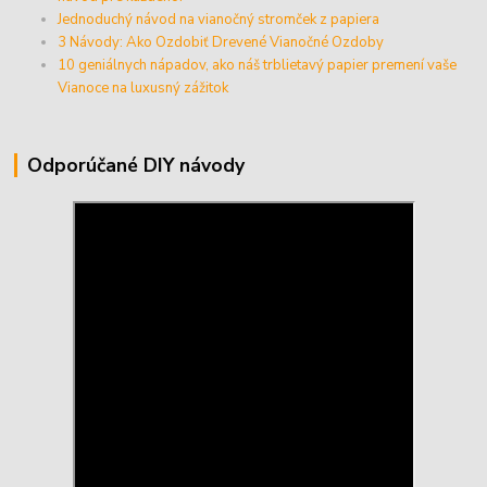
Jednoduchý návod na vianočný stromček z papiera
3 Návody: Ako Ozdobiť Drevené Vianočné Ozdoby
10 geniálnych nápadov, ako náš trblietavý papier premení vaše
Vianoce na luxusný zážitok
Odporúčané DIY návody