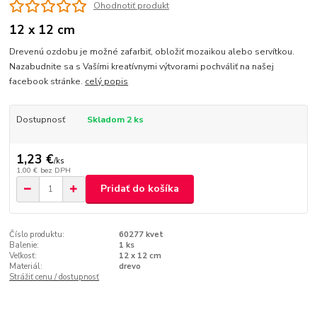
Ohodnotiť produkt
12 x 12 cm
Drevenú ozdobu je možné zafarbiť, obložiť mozaikou alebo servítkou.
Nazabudnite sa s Vašími kreatívnymi výtvorami pochváliť na našej
facebook stránke.
celý popis
Dostupnosť
Skladom 2 ks
1,23 €
/
ks
1,00 €
bez DPH
Pridať do košíka
Číslo produktu:
60277 kvet
Balenie:
1 ks
Veľkosť:
12 x 12 cm
Materiál:
drevo
Strážiť cenu / dostupnosť