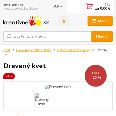
0
ks
0948 156 772
EUR
za
0,00 €
sme tu pre vás kedykoľvek
Menu
Hľadať
Úvod
Drevo, papier, hlina, textil
Ostatné drevené výrobky
Drevený
kvet
Drevený kvet
1,54 €
Akcia
- 20 %