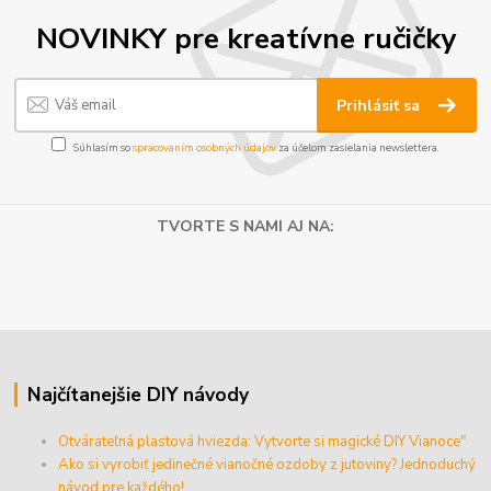
NOVINKY pre kreatívne ručičky
Prihlásiť sa
Súhlasím so
spracovaním osobných údajov
za účelom zasielania newslettera.
TVORTE S NAMI AJ NA:
Najčítanejšie DIY návody
Otvárateľná plastová hviezda: Vytvorte si magické DIY Vianoce"
Ako si vyrobiť jedinečné vianočné ozdoby z jutoviny? Jednoduchý
návod pre každého!