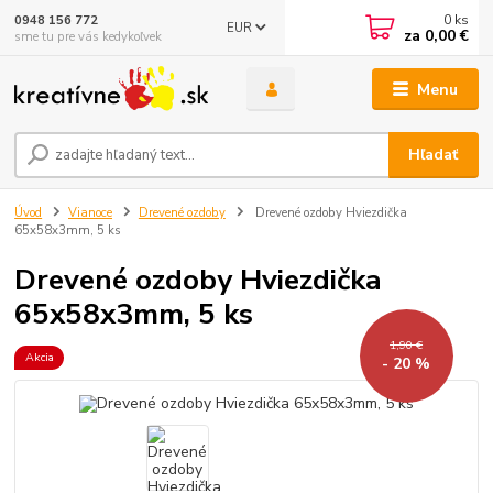
0
ks
0948 156 772
EUR
za
0,00 €
sme tu pre vás kedykoľvek
Menu
Hľadať
Úvod
Vianoce
Drevené ozdoby
Drevené ozdoby Hviezdička
65x58x3mm, 5 ks
Drevené ozdoby Hviezdička
65x58x3mm, 5 ks
1,90 €
Akcia
- 20 %