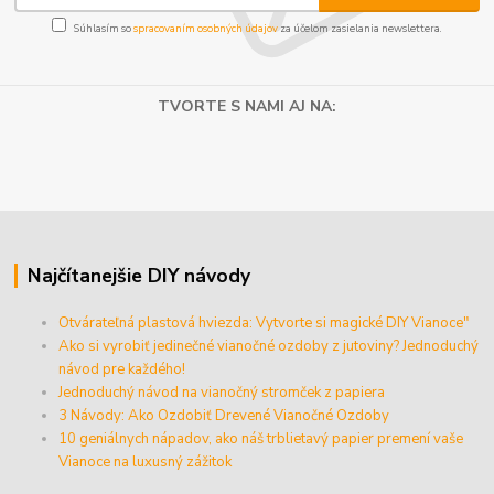
Súhlasím so
spracovaním osobných údajov
za účelom zasielania newslettera.
TVORTE S NAMI AJ NA:
Najčítanejšie DIY návody
Otvárateľná plastová hviezda: Vytvorte si magické DIY Vianoce"
Ako si vyrobiť jedinečné vianočné ozdoby z jutoviny? Jednoduchý
návod pre každého!
Jednoduchý návod na vianočný stromček z papiera
3 Návody: Ako Ozdobiť Drevené Vianočné Ozdoby
10 geniálnych nápadov, ako náš trblietavý papier premení vaše
Vianoce na luxusný zážitok