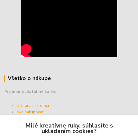
Všetko o nákupe
Prijímame platobné karty:
Ochrana súkromia
Ako nakupovať
Vernostný program
Milé kreatívne ruky, súhlasíte s
Doprava a platba
ukladaním cookies?
Obchodné podmienky