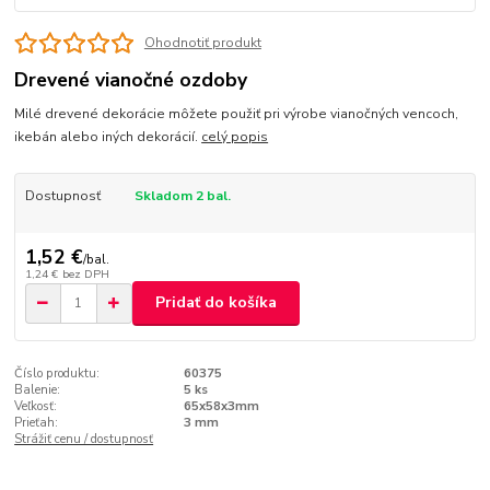
Ohodnotiť produkt
Drevené vianočné ozdoby
Milé drevené dekorácie môžete použiť pri výrobe vianočných vencoch,
ikebán alebo iných dekorácií.
celý popis
Dostupnosť
Skladom 2 bal.
1,52 €
/
bal.
1,24 €
bez DPH
Pridať do košíka
Číslo produktu:
60375
Balenie:
5 ks
Veľkosť:
65x58x3mm
Prieťah:
3 mm
Strážiť cenu / dostupnosť