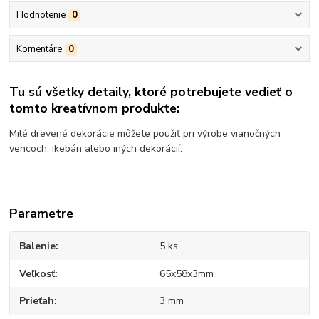
Hodnotenie
0
Komentáre
0
Tu sú všetky detaily, ktoré potrebujete vedieť o
tomto kreatívnom produkte:
Milé drevené dekorácie môžete použiť pri výrobe vianočných
vencoch, ikebán alebo iných dekorácií.
Parametre
Balenie
5 ks
Veľkosť
65x58x3mm
Prieťah
3 mm