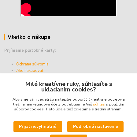
Všetko o nákupe
Prijímame platobné karty:
Ochrana súkromia
Ako nakupovať
Vernostný program
Milé kreatívne ruky, súhlasíte s
Doprava a platba
ukladaním cookies?
Obchodné podmienky
Aby sme vám vedeli čo najlepšie odporúčiť kreatívne potreby a
tiež na marketingové účely potrebujeme Váš
súhlas
s použitím
súborov cookies. Tieto údaje tiež zdieľame s tretími stranami.
Upravit sběr cookies.
Prijať nevyhnutné
Podrobné nastavenie