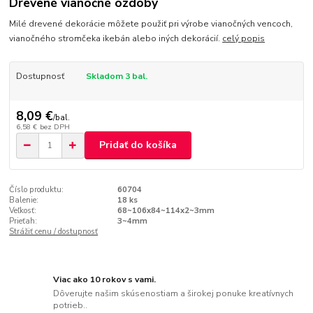
Drevené vianočné ozdoby
Milé drevené dekorácie môžete použiť pri výrobe vianočných vencoch,
vianočného stromčeka ikebán alebo iných dekorácií.
celý popis
Dostupnosť
Skladom 3 bal.
8,09 €
/
bal.
6,58 €
bez DPH
Pridať do košíka
Číslo produktu:
60704
Balenie:
18 ks
Veľkosť:
68~106x84~114x2~3mm
Prieťah:
3~4mm
Strážiť cenu / dostupnosť
Viac ako 10 rokov s vami.
Dôverujte našim skúsenostiam a širokej ponuke kreatívnych
potrieb..