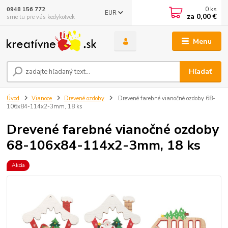
0
ks
0948 156 772
EUR
za
0,00 €
sme tu pre vás kedykoľvek
Menu
Hľadať
Úvod
Vianoce
Drevené ozdoby
Drevené farebné vianočné ozdoby 68-
106x84-114x2-3mm, 18 ks
Drevené farebné vianočné ozdoby
68-106x84-114x2-3mm, 18 ks
Akcia