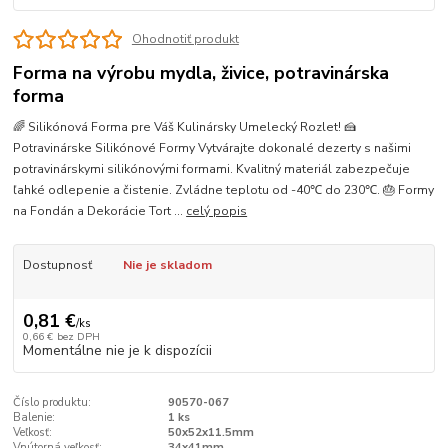
Ohodnotiť produkt
Forma na výrobu mydla, živice, potravinárska
forma
🌈 Silikónová Forma pre Váš Kulinársky Umelecký Rozlet! 🍰
Potravinárske Silikónové Formy Vytvárajte dokonalé dezerty s našimi
potravinárskymi silikónovými formami. Kvalitný materiál zabezpečuje
ľahké odlepenie a čistenie. Zvládne teplotu od -40℃ do 230℃. 🎂 Formy
na Fondán a Dekorácie Tort ...
celý popis
Dostupnosť
Nie je skladom
0,81 €
/
ks
0,66 €
bez DPH
Momentálne nie je k dispozícii
Číslo produktu:
90570-067
Balenie:
1 ks
Veľkosť:
50x52x11.5mm
Vnútorná veľkosť:
34x41mm