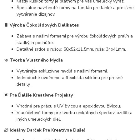
Každý kúskok torty je plátnom pre váš umelecký výraz.
Špeciálne navrhnuté formy na fondán pre ľahké a precízne
vytváranie dizajnov.
🍫
Výroba Čokoládových Delikates
Zábava s našimi formami pre výrobu čokoládových pralín a
sladkých pochúťok.
Detailné srdce s ružou: 50x52x11,5mm, ruža: 34x41mm.
🧼
Tvorba Vlastného Mydla
Vytvárajte exkluzívne mydlá s našimi formami.
Jednoduché uvoľnenie a flexibilita silikónu pre presné
detaily.
🌟
Pre Ďalšie Kreatívne Projekty
Vhodné pre prácu s UV živicou a epoxidovou živicou.
Viacúčelové formy pre tvorbu unikátnych šperkov, ozdôb a
iných umeleckých diel.
🎁
Ideálny Darček Pre Kreatívne Duše!