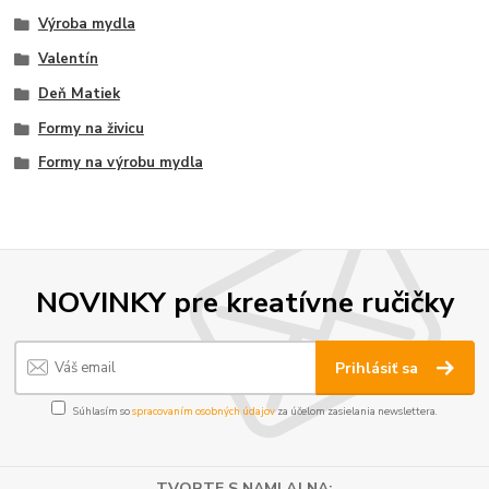
Výroba mydla
Valentín
Deň Matiek
Formy na živicu
Formy na výrobu mydla
NOVINKY pre kreatívne ručičky
Prihlásiť sa
Súhlasím so
spracovaním osobných údajov
za účelom zasielania newslettera.
TVORTE S NAMI AJ NA: