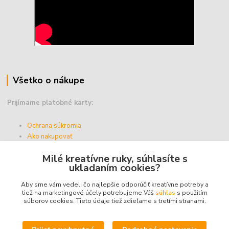
Všetko o nákupe
Prijímame platobné karty:
Ochrana súkromia
Ako nakupovať
Vernostný program
Milé kreatívne ruky, súhlasíte s
Doprava a platba
ukladaním cookies?
Obchodné podmienky
Aby sme vám vedeli čo najlepšie odporúčiť kreatívne potreby a
tiež na marketingové účely potrebujeme Váš
súhlas
s použitím
súborov cookies. Tieto údaje tiež zdieľame s tretími stranami.
Upravit sběr cookies.