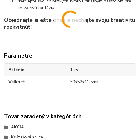
Prekvapte svojich blízkych týmto unikátnym nástrojom pre
ich tvorivú fantáziu.
Objednajte si ešte dnes a nechajte svoju kreativitu
rozkvitnúť!
Parametre
Balenie
1 ks
Veľkosť
50x52x11.5mm
Tovar zaradený v kategóriách
AKCIA
Krištáľová živica