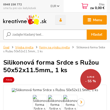
0
ks
0948 156 772
EUR
za
0,00 €
sme tu pre vás kedykoľvek
Menu
Hľadať
Úvod
Výroba mydla
Formy na výrobu mydla
Silikonová forma Srdce
s Ružou 50x52x11.5mm,, 1 ks
Silikonová forma Srdce s Ružou
50x52x11.5mm,, 1 ks
1,79 €
Akcia
- 55 %